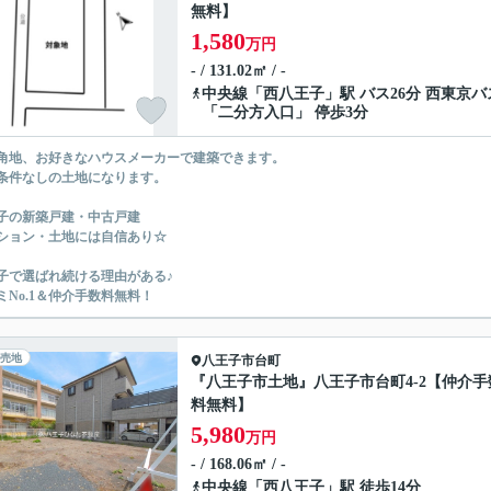
無料】
1,580
万円
- / 131.02㎡ / -
中央線
「
西八王子
」駅 バス26分 西東京バ
「二分方入口」 停歩3分
角地、お好きなハウスメーカーで建築できます。
条件なしの土地になります。
子の新築戸建・中古戸建
ション・土地には自信あり☆
子で選ばれ続ける理由がある♪
ミNo.1＆仲介手数料無料！
売地
八王子市
台町
『八王子市土地』八王子市台町4-2【仲介手
料無料】
5,980
万円
- / 168.06㎡ / -
中央線
「
西八王子
」駅 徒歩14分