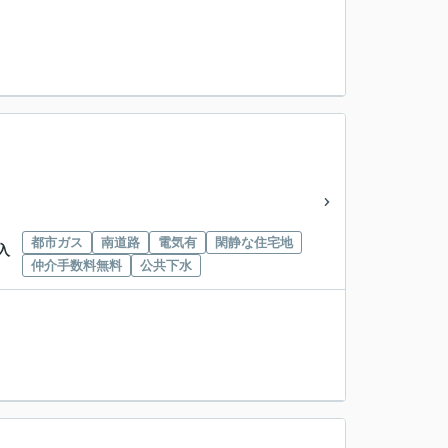
都市ガス
南道路
電気有
閑静な住宅地
入
仲介手数料無料
公共下水