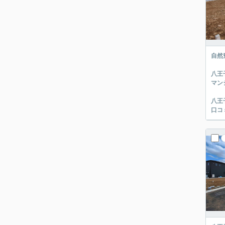
自然
八王
マン
八王
口コ