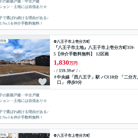
子の新築戸建・中古戸建
ション・土地には自信あり☆
子で選ばれ続ける理由がある♪
ミNo.1＆仲介手数料無料！
売地
八王子市
上壱分方町
『八王子市土地』八王子市上壱分方町359-
5【仲介手数料無料】 12区画
1,830
万円
- / 159.39㎡ / -
中央線
「
西八王子
」駅 バス18分 「二分方
口」 停歩9分
子の新築戸建・中古戸建
ション・土地には自信あり☆
子で選ばれ続ける理由がある♪
ミNo.1＆仲介手数料無料！
売地
八王子市
上壱分方町