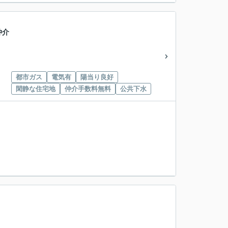
仲介
都市ガス
電気有
陽当り良好
閑静な住宅地
仲介手数料無料
公共下水