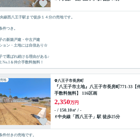
中央線西八王子駅まで徒歩１４分の売地です。
条件つき。
子の新築戸建・中古戸建
ション・土地には自信あり☆
子で選ばれ続ける理由がある♪
ミNo.1＆仲介手数料無料！
売地
八王子市
長房町
『八王子市土地』八王子市長房町771-33【
手数料無料】 116区画
2,350
万円
- / 150.10㎡ / -
中央線
「
西八王子
」駅 徒歩25分
条件付きの売地です。