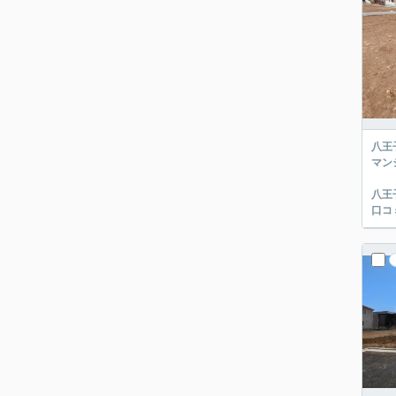
八王
マン
八王
口コ