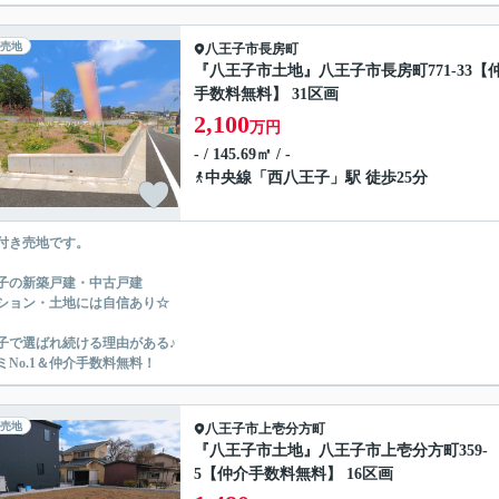
売地
八王子市
長房町
『八王子市土地』八王子市長房町771-33【
手数料無料】 31区画
2,100
万円
- / 145.69㎡ / -
中央線
「
西八王子
」駅 徒歩25分
付き売地です。
子の新築戸建・中古戸建
ション・土地には自信あり☆
子で選ばれ続ける理由がある♪
ミNo.1＆仲介手数料無料！
売地
八王子市
上壱分方町
『八王子市土地』八王子市上壱分方町359-
5【仲介手数料無料】 16区画