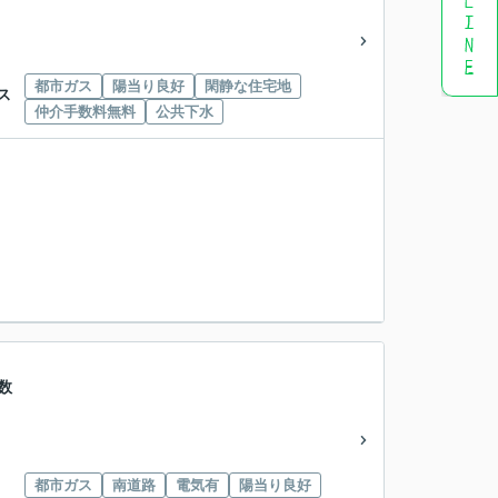
都市ガス
陽当り良好
閑静な住宅地
ス
仲介手数料無料
公共下水
数
都市ガス
南道路
電気有
陽当り良好