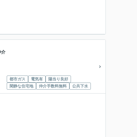
仲介
都市ガス
電気有
陽当り良好
閑静な住宅地
仲介手数料無料
公共下水