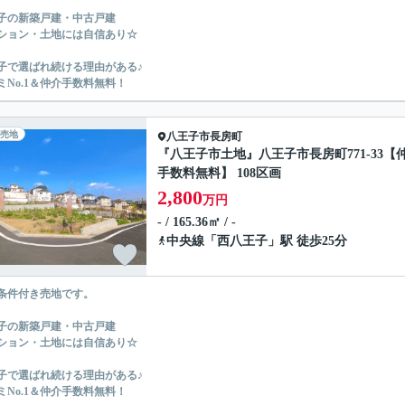
子の新築戸建・中古戸建
ション・土地には自信あり☆
子で選ばれ続ける理由がある♪
ミNo.1＆仲介手数料無料！
売地
八王子市
長房町
『八王子市土地』八王子市長房町771-33【
手数料無料】 108区画
2,800
万円
- / 165.36㎡ / -
中央線
「
西八王子
」駅 徒歩25分
条件付き売地です。
子の新築戸建・中古戸建
ション・土地には自信あり☆
子で選ばれ続ける理由がある♪
ミNo.1＆仲介手数料無料！