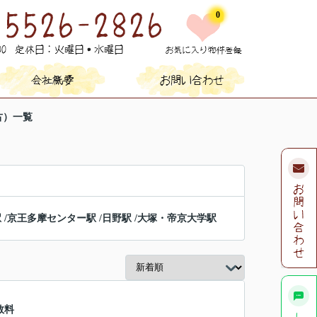
0
古）一覧
駅
/
京王多摩センター駅
/
日野駅
/
大塚・帝京大学駅
数料