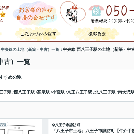
中央線の土地（新築・中古）一覧
中央線 西八王子駅の土地（新築・中
中古）一覧
すすめの駅
王子駅
/
西八王子駅
/
高尾駅
/
小宮駅
/
京王八王子駅
/
北八王子駅
/
南大沢
売地
八王子市
諏訪町
『八王子市土地』八王子市諏訪町【仲介手