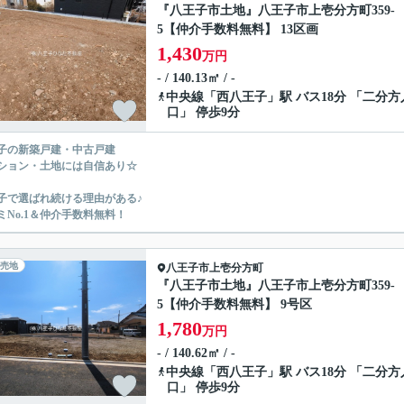
『八王子市土地』八王子市上壱分方町359-
5【仲介手数料無料】 13区画
1,430
万円
- / 140.13㎡ / -
中央線
「
西八王子
」駅 バス18分 「二分方
口」 停歩9分
子の新築戸建・中古戸建
ション・土地には自信あり☆
子で選ばれ続ける理由がある♪
ミNo.1＆仲介手数料無料！
売地
八王子市
上壱分方町
『八王子市土地』八王子市上壱分方町359-
5【仲介手数料無料】 9号区
1,780
万円
- / 140.62㎡ / -
中央線
「
西八王子
」駅 バス18分 「二分方
口」 停歩9分