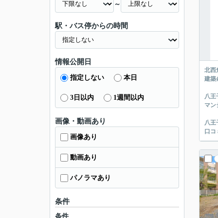
～
駅・バス停からの時間
情報公開日
北西
指定しない
本日
建築
八王
3日以内
1週間以内
マン
画像・動画あり
八王
口コ
画像あり
動画あり
パノラマあり
条件
条件