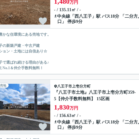
1,480
万円
- / 135.11㎡ / -
中央線
「
西八王子
」駅 バス18分 「二分方
口」 停歩9分
豊かな住環境にある売地です。
子の新築戸建・中古戸建
ション・土地には自信あり☆
子で選ばれ続ける理由がある♪
ミNo.1＆仲介手数料無料！
売地
八王子市
上壱分方町
『八王子市土地』八王子市上壱分方町359-
5【仲介手数料無料】 15区画
1,830
万円
- / 156.63㎡ / -
中央線
「
西八王子
」駅 バス18分 「二分方
口」 停歩9分