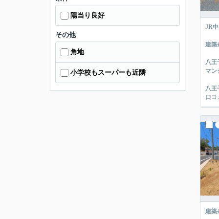
陽当り良好
JR
その他
建築
角地
八王
マン
小学校もスーパーも近隣
八王
口コ
建築