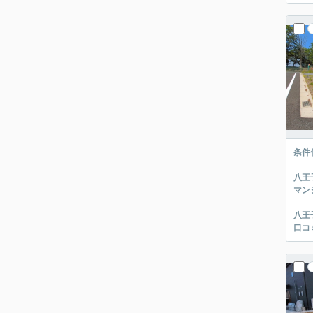
条件
八王
マン
八王
口コ