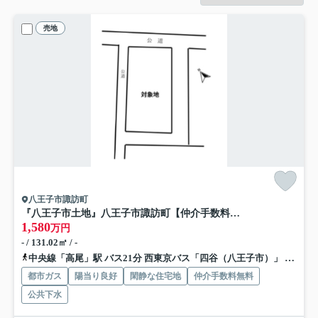
売地
八王子市諏訪町
『八王子市土地』八王子市諏訪町【仲介手数料無料】
1,580
万円
- / 131.02㎡ / -
中央線「高尾」駅 バス21分 西東京バス「四谷（八王子市）」 停歩14分
都市ガス
陽当り良好
閑静な住宅地
仲介手数料無料
公共下水