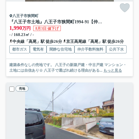
八王子市狭間町
『八王子市土地』八王子市狭間町1994-91【仲介手数料無料】
1,990
万円
8月3日 値下げ
- / 168.23㎡ / -
中央線「高尾」駅 徒歩26分
京王高尾線「高尾」駅 徒歩26分
都市ガス
電気有
閑静な住宅地
仲介手数料無料
公共下水
建築条件なしの売地です。 八王子の新築戸建・中古戸建 マンション・
土地には自信あり☆ 八王子で選ばれ続ける理由がある...
もっと見る
売地