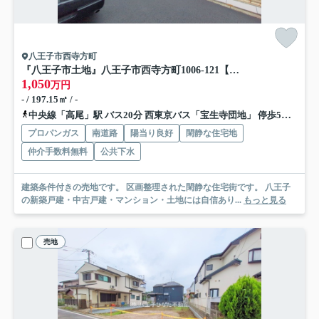
八王子市西寺方町
『八王子市土地』八王子市西寺方町1006-121【仲介手数料無料】
1,050
万円
- / 197.15㎡ / -
中央線「高尾」駅 バス20分 西東京バス「宝生寺団地」 停歩5分
京王
プロパンガス
南道路
陽当り良好
閑静な住宅地
仲介手数料無料
公共下水
建築条件付きの売地です。 区画整理された閑静な住宅街です。 八王子
の新築戸建・中古戸建・マンション・土地には自信あり...
もっと見る
売地