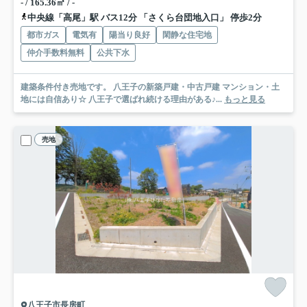
- / 165.36㎡ / -
中央線「高尾」駅 バス12分 「さくら台団地入口」 停歩2分
都市ガス
電気有
陽当り良好
閑静な住宅地
仲介手数料無料
公共下水
建築条件付き売地です。 八王子の新築戸建・中古戸建 マンション・土
地には自信あり☆ 八王子で選ばれ続ける理由がある♪...
もっと見る
売地
八王子市長房町