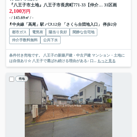
『八王子市土地』八王子市長房町771-33【仲介手数料無料】
31区画
2,100
万円
- / 145.69㎡ / -
中央線「高尾」駅 バス12分 「さくら台団地入口」 停歩2分
都市ガス
電気有
陽当り良好
閑静な住宅地
仲介手数料無料
公共下水
条件付き売地です。 八王子の新築戸建・中古戸建 マンション・土地に
は自信あり☆ 八王子で選ばれ続ける理由がある♪ 口...
もっと見る
売地