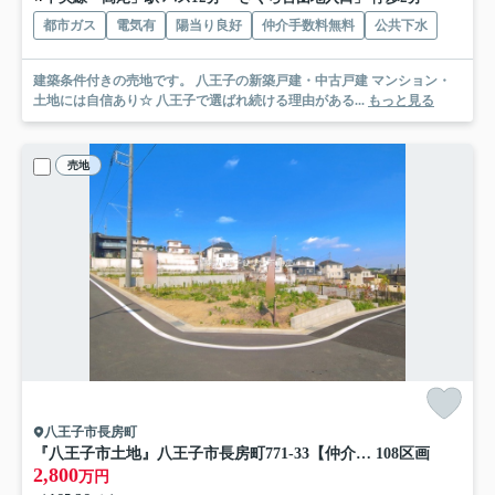
都市ガス
電気有
陽当り良好
仲介手数料無料
公共下水
建築条件付きの売地です。 八王子の新築戸建・中古戸建 マンション・
土地には自信あり☆ 八王子で選ばれ続ける理由がある...
もっと見る
売地
八王子市長房町
『八王子市土地』八王子市長房町771-33【仲介手数料無料】
108区画
2,800
万円