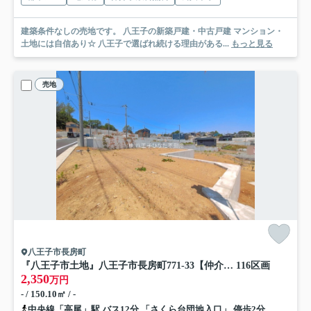
建築条件なしの売地です。 八王子の新築戸建・中古戸建 マンション・
土地には自信あり☆ 八王子で選ばれ続ける理由がある...
もっと見る
売地
八王子市長房町
『八王子市土地』八王子市長房町771-33【仲介手数料無料】
116区画
2,350
万円
- / 150.10㎡ / -
中央線「高尾」駅 バス12分 「さくら台団地入口」 停歩2分