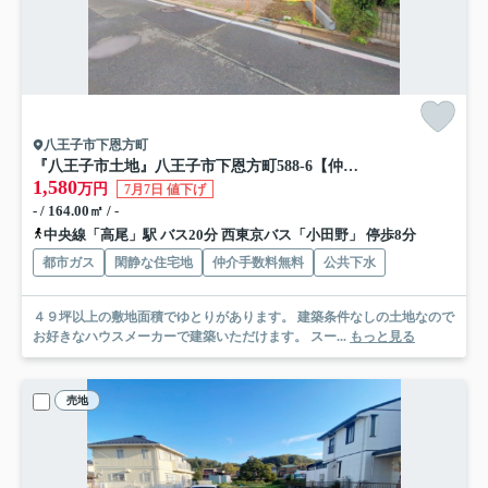
八王子市下恩方町
『八王子市土地』八王子市下恩方町588-6【仲介手数料無料】
1,580
万円
7月7日 値下げ
- / 164.00㎡ / -
中央線「高尾」駅 バス20分 西東京バス「小田野」 停歩8分
都市ガス
閑静な住宅地
仲介手数料無料
公共下水
４９坪以上の敷地面積でゆとりがあります。 建築条件なしの土地なので
お好きなハウスメーカーで建築いただけます。 スー...
もっと見る
売地