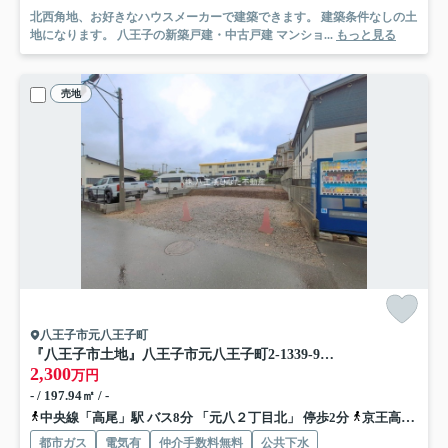
北西角地、お好きなハウスメーカーで建築できます。 建築条件なしの土
地になります。 八王子の新築戸建・中古戸建 マンショ...
もっと見る
売地
八王子市元八王子町
『八王子市土地』八王子市元八王子町2-1339-9【仲介手数料無料】
2,300
万円
- / 197.94㎡ / -
中央線「高尾」駅 バス8分 「元八２丁目北」 停歩2分
京王高尾線「高尾」駅 バス8分 「元八２丁目北」 停歩2分
都市ガス
電気有
仲介手数料無料
公共下水