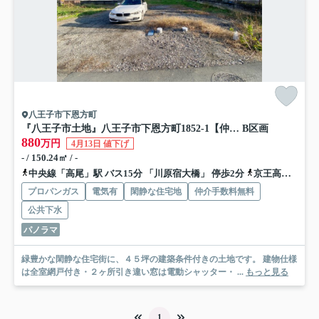
八王子市下恩方町
『八王子市土地』八王子市下恩方町1852-1【仲介手数料無料】
B区画
880
万円
4月13日 値下げ
- / 150.24㎡ / -
中央線「高尾」駅 バス15分 「川原宿大橋」 停歩2分
京王高尾線「高尾」駅 バス15分 「川原宿大橋」 停歩2分
プロパンガス
電気有
閑静な住宅地
仲介手数料無料
公共下水
パノラマ
緑豊かな閑静な住宅街に、４５坪の建築条件付きの土地です。 建物仕様
は全室網戸付き・２ヶ所引き違い窓は電動シャッター・ ...
もっと見る
1