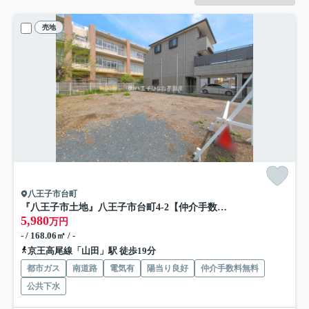
売地
八王子市台町
『八王子市土地』八王子市台町4-2【仲介手数料無料】
5,980
万円
- / 168.06㎡ / -
京王高尾線「山田」駅 徒歩19分
都市ガス
南道路
電気有
陽当り良好
仲介手数料無料
公共下水