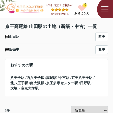
0
京王高尾線 山田駅の土地（新築・中古）一覧
変更
山田駅
変更
販売中
おすすめの駅
八王子駅
/
西八王子駅
/
高尾駅
/
小宮駅
/
京王八王子駅
/
北八王子駅
/
南大沢駅
/
京王多摩センター駅
/
日野駅
/
大塚・帝京大学駅
1
件