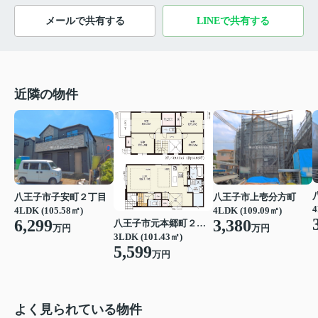
メールで共有する
LINEで共有する
近隣の物件
八王子市子安町２丁目
八王子市上壱分方町
4
4LDK (105.58㎡)
4LDK (109.09㎡)
6,299
3,380
八王子市元本郷町２丁目
万円
万円
3LDK (101.43㎡)
5,599
万円
よく見られている物件