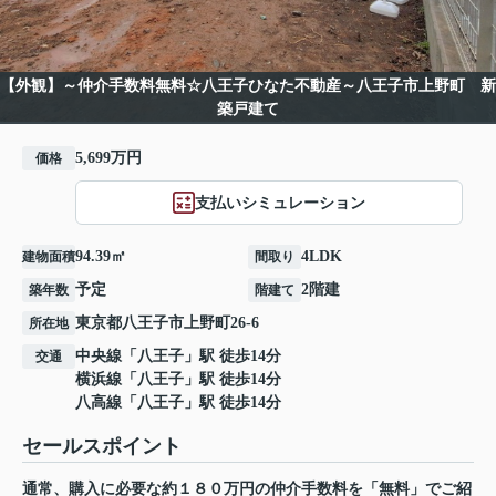
【外観】～仲介手数料無料☆八王子ひなた不動産～八王子市上野町 新
築戸建て
5,699万円
価格
支払いシミュレーション
94.39㎡
4LDK
建物面積
間取り
予定
2階建
築年数
階建て
東京都
八王子市
上野町
26-6
所在地
中央線
「
八王子
」駅 徒歩14分
交通
横浜線
「
八王子
」駅 徒歩14分
八高線
「
八王子
」駅 徒歩14分
セールスポイント
通常、購入に必要な約１８０万円の仲介手数料を「無料」でご紹