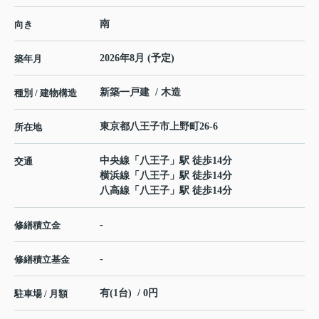
南
向き
2026年8月 (予定)
築年月
新築一戸建 / 木造
種別 / 建物構造
東京都
八王子市
上野町
26-6
所在地
中央線
「
八王子
」駅 徒歩14分
交通
横浜線
「
八王子
」駅 徒歩14分
八高線
「
八王子
」駅 徒歩14分
-
修繕積立金
-
修繕積立基金
有(1台) / 0円
駐車場 / 月額