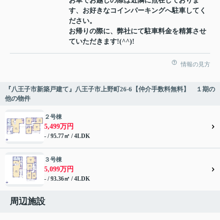
お車でお越しの際は近隣に点在しておりま
す、お好きなコインパーキングへ駐車してく
ださい。
お帰りの際に、弊社にて駐車料金を精算させ
ていただきます!(^^)!
情報の見方
『八王子市新築戸建て』八王子市上野町26-6【仲介手数料無料】 １期の
他の物件
２号棟
5,499万円
- / 95.77㎡ / 4LDK
３号棟
5,099万円
- / 93.36㎡ / 4LDK
周辺施設