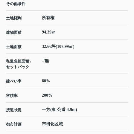
その他条件
所有権
土地権利
94.39㎡
建物面積
32.66坪(107.99㎡)
土地面積
-/無
私道負担面積 /
セットバック
80%
建ぺい率
200%
容積率
一方(東 公道 4.9m)
接道状況
市街化区域
都市計画