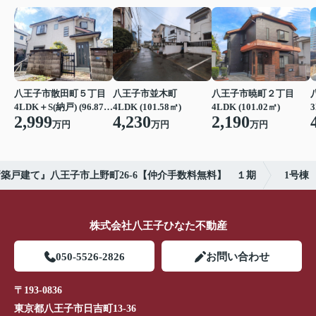
八王子市散田町５丁目
八王子市並木町
八王子市暁町２丁目
3
4LDK＋S(納戸) (96.87㎡)
4LDK (101.58㎡)
4LDK (101.02㎡)
2,999
4,230
2,190
万円
万円
万円
築戸建て』八王子市上野町26-6【仲介手数料無料】 １期
1号棟
株式会社八王子ひなた不動産
050-5526-2826
お問い合わせ
〒193-0836
東京都八王子市日吉町13-36