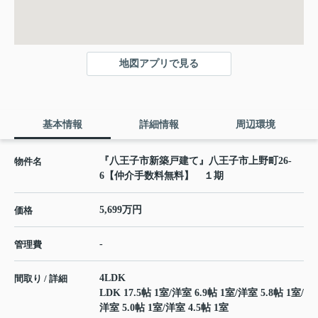
地図アプリで見る
基本情報
詳細情報
周辺環境
『八王子市新築戸建て』八王子市上野町26-
物件名
6【仲介手数料無料】 １期
5,699万円
価格
-
管理費
4LDK
間取り / 詳細
LDK 17.5帖 1室
/
洋室 6.9帖 1室
/
洋室 5.8帖 1室
/
洋室 5.0帖 1室
/
洋室 4.5帖 1室