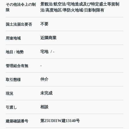
景観法/航空法/宅地造成及び特定盛土等規制
その他法令上の制
限
法/高度地区/準防火地域/日影制限有
不要
国土法届出要否
近隣商業
用途地域
宅地 / -
地目 / 地勢
-
管理組合有無
仲介
取引態様
未完成
現況
相談
引渡し
第25UDI1W建13140号
建築確認番号