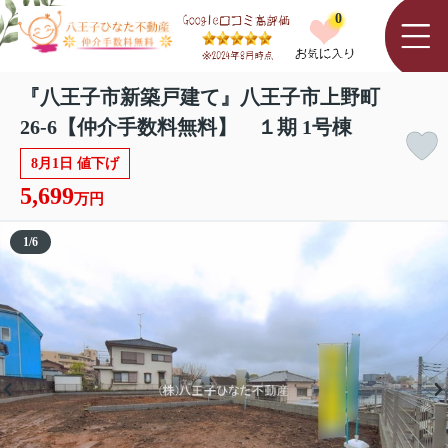
0
『八王子市新築戸建て』八王子市上野町
26-6【仲介手数料無料】 １期 1号棟
8月1日 値下げ
5,699
万円
1
/
6