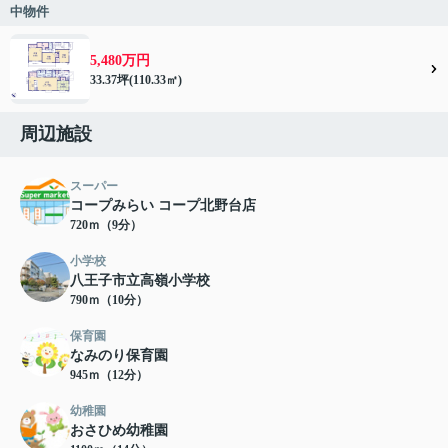
中物件
5,480万円
33.37坪(110.33㎡)
周辺施設
スーパー
コープみらい コープ北野台店
720ｍ（9分）
小学校
八王子市立高嶺小学校
790ｍ（10分）
保育園
なみのり保育園
945ｍ（12分）
幼稚園
おさひめ幼稚園