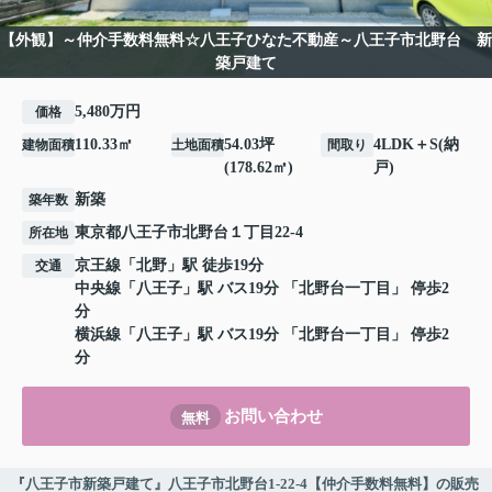
【外観】～仲介手数料無料☆八王子ひなた不動産～八王子市北野台 新
築戸建て
5,480万円
価格
110.33㎡
54.03坪
4LDK＋S(納
建物面積
土地面積
間取り
(178.62㎡)
戸)
新築
築年数
東京都
八王子市
北野台
１丁目22-4
所在地
京王線
「
北野
」駅 徒歩19分
交通
中央線
「
八王子
」駅 バス19分 「北野台一丁目」 停歩2
分
横浜線
「
八王子
」駅 バス19分 「北野台一丁目」 停歩2
分
お問い合わせ
無料
『八王子市新築戸建て』八王子市北野台1-22-4【仲介手数料無料】の販売