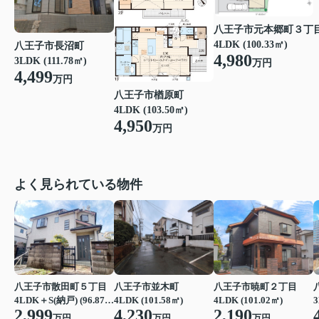
八王子市元本郷町３丁
4LDK (100.33㎡)
八王子市長沼町
4,980
3LDK (111.78㎡)
万円
4,499
万円
八王子市楢原町
4LDK (103.50㎡)
4,950
万円
よく見られている物件
八王子市散田町５丁目
八王子市並木町
八王子市暁町２丁目
4LDK＋S(納戸) (96.87㎡)
4LDK (101.58㎡)
4LDK (101.02㎡)
3
2,999
4,230
2,190
万円
万円
万円