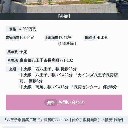
【外観】
4,050万円
価格
107.64㎡
47.47坪
4LDK
建物面積
土地面積
間取り
(156.94㎡)
予定
築年数
東京都
八王子市
長房町
771-132
所在地
中央線
「
西八王子
」駅 徒歩25分
交通
中央線
「
八王子
」駅 バス22分 「カインズ八王子長房店
前」 停歩8分
中央線
「
高尾
」駅 バス18分 「長房センター」 停歩8分
お問い合わせ
無料
『八王子市新築戸建て』長房町771-132【仲介手数料無料】の販売中物件