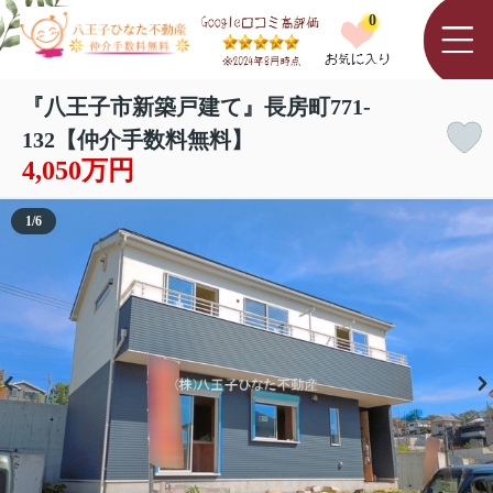
0
『八王子市新築戸建て』長房町771-
132【仲介手数料無料】
4,050万円
1
/
6