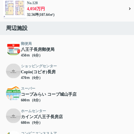
No.128
4,050万円
32.56坪(107.64㎡)
周辺施設
郵便局
八王子長房郵便局
450ｍ（6分）
ショッピングセンター
Copio(コピオ)長房
470ｍ（6分）
スーパー
コープみらい コープ城山手店
600ｍ（8分）
ホームセンター
カインズ八王子長房店
680ｍ（9分）
コンビニエンスストア