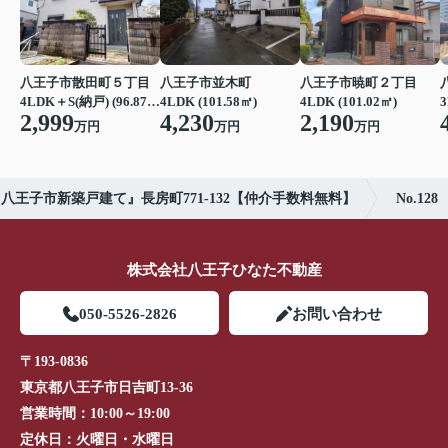
八王子市散田町５丁目
八王子市並木町
八王子市暁町２丁目
3
4LDK＋S(納戸) (96.87㎡)
4LDK (101.58㎡)
4LDK (101.02㎡)
2,999
4,230
2,190
万円
万円
万円
八王子市新築戸建て』長房町771-132【仲介手数料無料】
No.128
株式会社八王子ひなた不動産
050-5526-2826
お問い合わせ
〒193-0836
東京都八王子市日吉町13-36
営業時間：
10:00～19:00
定休日：
火曜日・水曜日