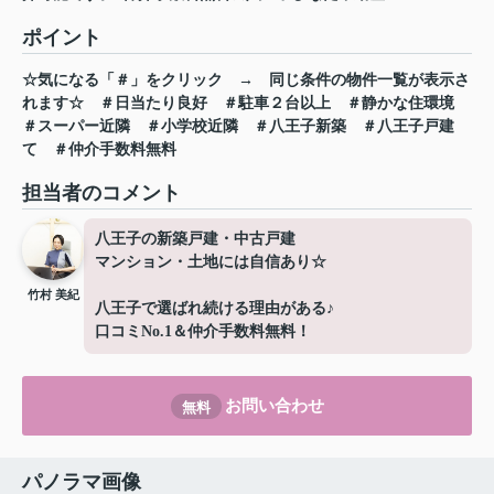
ポイント
☆気になる「＃」をクリック
→
同じ条件の物件一覧が表示さ
れます☆
＃日当たり良好
＃駐車２台以上
＃静かな住環境
＃スーパー近隣
＃小学校近隣
＃八王子新築
＃八王子戸建
て
＃仲介手数料無料
担当者のコメント
八王子の新築戸建・中古戸建
マンション・土地には自信あり☆
竹村 美紀
八王子で選ばれ続ける理由がある♪
口コミNo.1＆仲介手数料無料！
お問い合わせ
無料
パノラマ画像