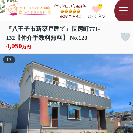
0
『八王子市新築戸建て』長房町771-
132【仲介手数料無料】 No.128
4,050
万円
1
/
7