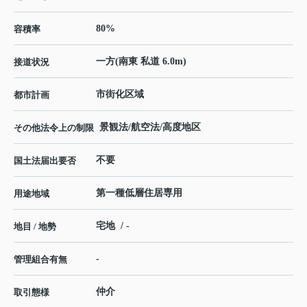
80%
容積率
一方(南東 私道 6.0m)
接道状況
市街化区域
都市計画
景観法/航空法/高度地区
その他法令上の制限
不要
国土法届出要否
第一種低層住居専用
用途地域
宅地 / -
地目 / 地勢
-
管理組合有無
仲介
取引態様