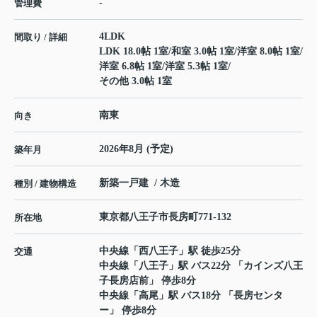
-
管理費
4LDK
間取り / 詳細
LDK 18.0帖 1室
/
和室 3.0帖 1室
/
洋室 8.0帖 1室
/
洋室 6.8帖 1室
/
洋室 5.3帖 1室
/
その他 3.0帖 1室
南東
向き
2026年8月 (予定)
築年月
新築一戸建 / 木造
種別 / 建物構造
東京都
八王子市
長房町
771-132
所在地
中央線
「
西八王子
」駅 徒歩25分
交通
中央線
「
八王子
」駅 バス22分 「カインズ八王
子長房店前」 停歩8分
中央線
「
高尾
」駅 バス18分 「長房センタ
ー」 停歩8分