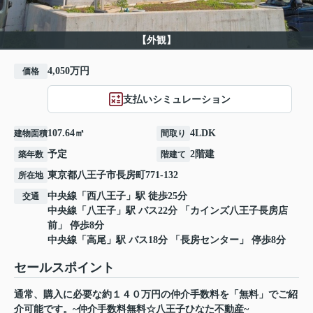
【外観】
4,050万円
価格
支払いシミュレーション
107.64㎡
4LDK
建物面積
間取り
予定
2階建
築年数
階建て
東京都
八王子市
長房町
771-132
所在地
中央線
「
西八王子
」駅 徒歩25分
交通
中央線
「
八王子
」駅 バス22分 「カインズ八王子長房店
前」 停歩8分
中央線
「
高尾
」駅 バス18分 「長房センター」 停歩8分
セールスポイント
通常、購入に必要な約１４０万円の仲介手数料を「無料」でご紹
介可能です。~仲介手数料無料☆八王子ひなた不動産~