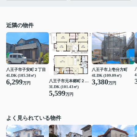
近隣の物件
八王子市子安町２丁目
八王子市上壱分方町
4
4LDK (105.58㎡)
4LDK (109.09㎡)
6,299
3,380
八王子市元本郷町２丁目
万円
万円
3LDK (101.43㎡)
5,599
万円
よく見られている物件