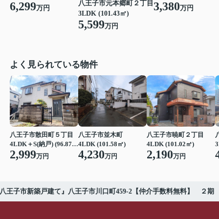
八王子市元本郷町２丁目
6,299
3,380
万円
万円
3LDK (101.43㎡)
5,599
万円
よく見られている物件
八王子市散田町５丁目
八王子市並木町
八王子市暁町２丁目
4LDK＋S(納戸) (96.87㎡)
4LDK (101.58㎡)
4LDK (101.02㎡)
3
2,999
4,230
2,190
万円
万円
万円
八王子市新築戸建て』八王子市川口町459-2【仲介手数料無料】 ２期