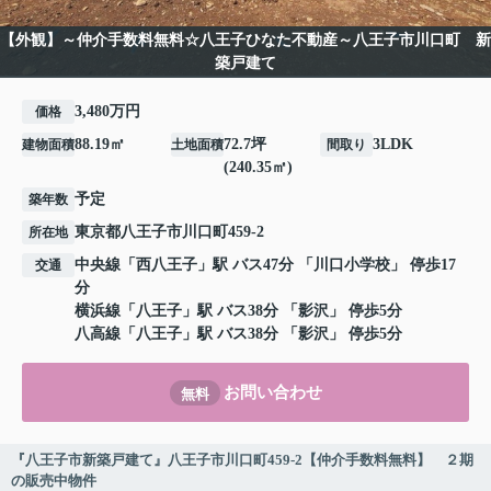
【外観】～仲介手数料無料☆八王子ひなた不動産～八王子市川口町 新
築戸建て
3,480万円
価格
88.19㎡
72.7坪
3LDK
建物面積
土地面積
間取り
(240.35㎡)
予定
築年数
東京都
八王子市
川口町
459-2
所在地
中央線
「
西八王子
」駅 バス47分 「川口小学校」 停歩17
交通
分
横浜線
「
八王子
」駅 バス38分 「影沢」 停歩5分
八高線
「
八王子
」駅 バス38分 「影沢」 停歩5分
お問い合わせ
無料
『八王子市新築戸建て』八王子市川口町459-2【仲介手数料無料】 ２期
の販売中物件