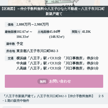
【区画図】～仲介手数料無料☆八王子ひなた不動産～八王子市川口町
新築戸建て
2,880万円～2,980万円
価格
102.67㎡～
45.04坪
4LDK
建物面積
土地面積
間取り
104.33㎡
(148.92㎡)
予定
築年数
東京都
八王子市
川口町
882-3
所在地
横浜線
「
八王子
」駅 バス31分 「川口事務所」 停歩5分
交通
中央線
「
八王子
」駅 バス31分 「川口事務所」 停歩5分
八高線
「
八王子
」駅 バス31分 「川口事務所」 停歩5分
お問い合わせ
無料
『八王子市新築戸建て』八王子市川口町882-3【仲介手数料無料】 ２５
−１期の販売中物件