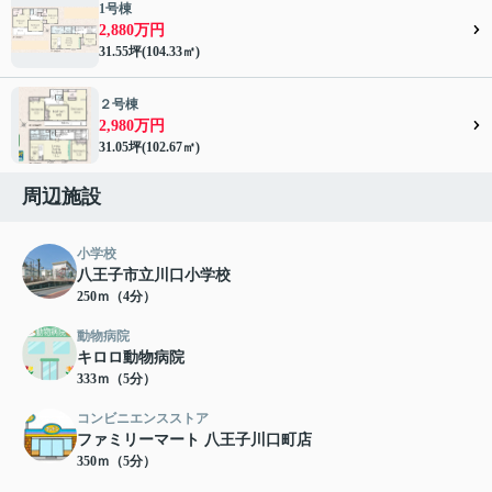
1号棟
2,880万円
31.55坪(104.33㎡)
２号棟
2,980万円
31.05坪(102.67㎡)
周辺施設
小学校
八王子市立川口小学校
250ｍ（4分）
動物病院
キロロ動物病院
333ｍ（5分）
コンビニエンスストア
ファミリーマート 八王子川口町店
350ｍ（5分）