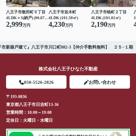
八王子市散田町５丁目
八王子市並木町
八王子市暁町２丁目
4LDK＋S(納戸) (96.87㎡)
4LDK (101.58㎡)
4LDK (101.02㎡)
3
2,999
4,230
2,190
万円
万円
万円
子市新築戸建て』八王子市川口町882-3【仲介手数料無料】 ２５−１期
株式会社八王子ひなた不動産
050-5526-2826
お問い合わせ
〒193-0836
東京都八王子市日吉町13-36
営業時間：
10:00～19:00
定休日：
火曜日・水曜日