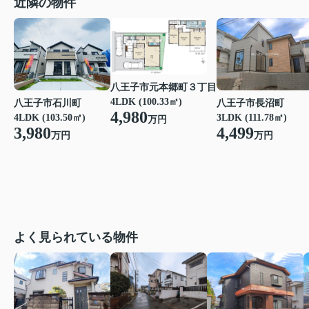
近隣の物件
八王子市元本郷町３丁目
4LDK (100.33㎡)
八王子市石川町
八王子市長沼町
4,980
4LDK (103.50㎡)
3LDK (111.78㎡)
万円
3,980
4,499
万円
万円
よく見られている物件