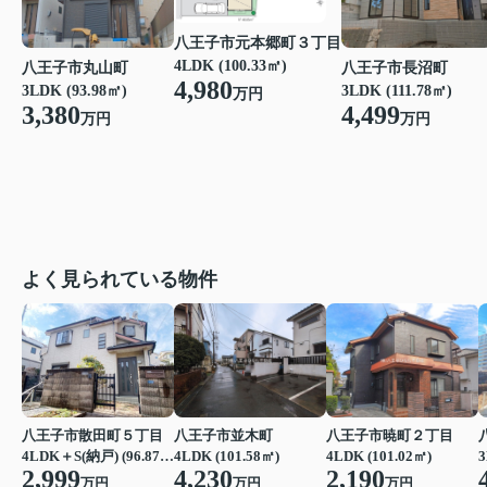
八王子市元本郷町３丁目
4LDK (100.33㎡)
八王子市丸山町
八王子市長沼町
4,980
3LDK (93.98㎡)
3LDK (111.78㎡)
万円
3,380
4,499
万円
万円
よく見られている物件
八王子市散田町５丁目
八王子市並木町
八王子市暁町２丁目
4LDK＋S(納戸) (96.87㎡)
4LDK (101.58㎡)
4LDK (101.02㎡)
3
2,999
4,230
2,190
万円
万円
万円