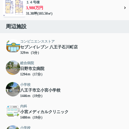
１４号棟
3,980万円
31.30坪(103.50㎡)
周辺施設
コンビニエンスストア
セブンイレブン 八王子石川町店
329ｍ（5分）
総合病院
日野市立病院
1294ｍ（17分）
小学校
八王子市立小宮小学校
1446ｍ（19分）
内科
小宮メディカルクリニック
1480ｍ（19分）
小学校