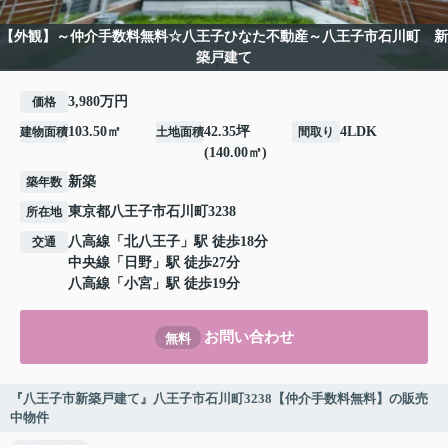
【外観】～仲介手数料無料☆八王子ひなた不動産～八王子市石川町 新
築戸建て
3,980万円
価格
103.50㎡
42.35坪
4LDK
建物面積
土地面積
間取り
(140.00㎡)
新築
築年数
東京都
八王子市
石川町
3238
所在地
八高線
「
北八王子
」駅 徒歩18分
交通
中央線
「
日野
」駅 徒歩27分
八高線
「
小宮
」駅 徒歩19分
お問い合わせ
無料
『八王子市新築戸建て』八王子市石川町3238【仲介手数料無料】の販売
中物件