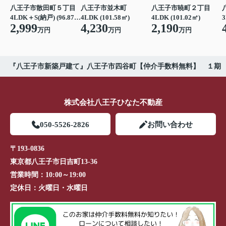
八王子市散田町５丁目
八王子市並木町
八王子市暁町２丁目
4LDK＋S(納戸) (96.87㎡)
4LDK (101.58㎡)
4LDK (101.02㎡)
3
2,999
4,230
2,190
万円
万円
万円
『八王子市新築戸建て』八王子市四谷町【仲介手数料無料】 １期
株式会社八王子ひなた不動産
050-5526-2826
お問い合わせ
〒193-0836
東京都八王子市日吉町13-36
営業時間：
10:00～19:00
定休日：
火曜日・水曜日