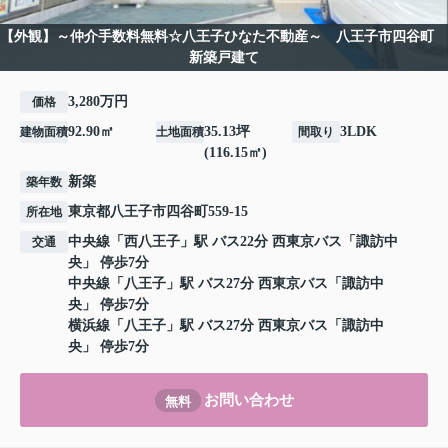
【外観】～仲介手数料無料☆八王子ひなた不動産～ 八王子市四谷町
新築戸建て
3,280万円
価格
92.90㎡
35.13坪
3LDK
建物面積
土地面積
間取り
(116.15㎡)
新築
築年数
東京都
八王子市
四谷町
559-15
所在地
中央線
「
西八王子
」駅 バス22分 西東京バス「諏訪中
交通
央」 停歩7分
中央線
「
八王子
」駅 バス27分 西東京バス「諏訪中
央」 停歩7分
横浜線
「
八王子
」駅 バス27分 西東京バス「諏訪中
央」 停歩7分
お問い合わせ
無料