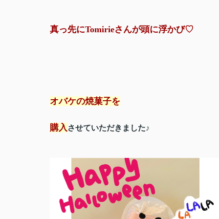
真っ先にTomirieさんが頭に浮かび♡
オバケの焼菓子を
購入
させていただきました♪