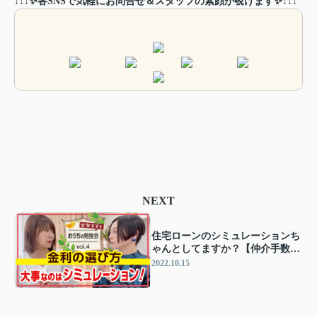
↓↓↓✨各SNSで気軽にお問合せ＆スタッフの素顔が覗けます✨↓↓↓
NEXT
住宅ローンのシミュレーションち
ゃんとしてますか？【仲介手数料
無料☆ひなた不動産】
2022.10.15