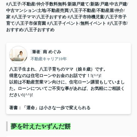
#八王子/不動産/仲介手数料無料/新築戸建て/新築/戸建/中古戸建/
中古マンション/土地/不動産売買/八王子不動産/不動産屋/仲介/
家
#八王子ママ/八王子おすすめ
#八王子市待機児童/八王子市子
育て/八王子市保育園
#八王子イベント/無料イベント
#八王子市/
おすすめ/八王子おすすめ
筆者
南 めぐみ
不動産キャリア10年
八王子生まれ、八王子育ちのママ（娘８歳）です。
得意なのは住宅ローンやお金のお話です！!(^^)!
以前は不動産営業マン向けに、住宅ローン講習もしていまし
た。ローンについてご不安な事があれば、お気軽にご相談く
ださい!(^^)!
著書：「運命」は小さな一歩で変えられる
夢を叶えた✨ずんだ餅