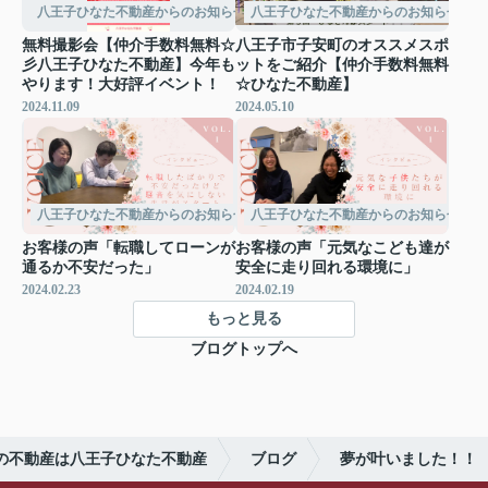
八王子ひなた不動産からのお知らせ
八王子ひなた不動産からのお知らせ
無料撮影会【仲介手数料無料☆
八王子市子安町のオススメスポ
彡八王子ひなた不動産】今年も
ットをご紹介【仲介手数料無料
やります！大好評イベント！
☆ひなた不動産】
2024.11.09
2024.05.10
八王子ひなた不動産からのお知らせ
八王子ひなた不動産からのお知らせ
お客様の声「転職してローンが
お客様の声「元気なこども達が
通るか不安だった」
安全に走り回れる環境に」
2024.02.23
2024.02.19
もっと見る
ブログトップへ
の不動産は八王子ひなた不動産
ブログ
夢が叶いました！！