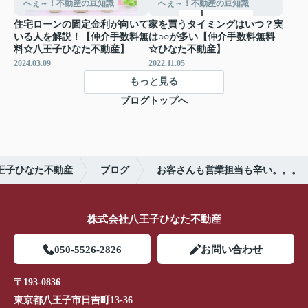
へぇ～！不動産の豆知識
へぇ～！不動産の豆知識
住宅ローンの固定金利が向いて
家を買うタイミングはいつ？実
いる人を解説！【仲介手数料無
は○○が多い【仲介手数料無料
料☆八王子ひなた不動産】
☆ひなた不動産】
2024.03.09
2022.11.05
もっと見る
ブログトップへ
王子ひなた不動産
ブログ
お客さんも営業担当も辛い。。。
株式会社八王子ひなた不動産
050-5526-2826
お問い合わせ
〒193-0836
東京都八王子市日吉町13-36