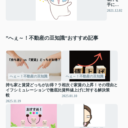
手にす
るコツ
2021.12.02
”へぇ～！不動産の豆知識”おすすめ記事
へぇ～！不動産の豆知識
へぇ～！不動産の豆知識
持ち家と賃貸どっちがお得？ラ
相次ぐ家賃の上昇！その理由と
イフシミュレーションで徹底比
賃料値上げに対する解決策
較
2025.01.10
2025.11.19