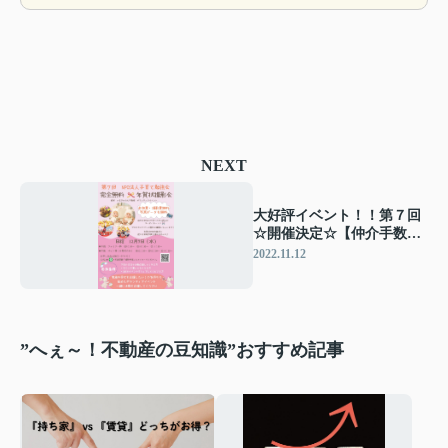
NEXT
大好評イベント！！第７回
☆開催決定☆【仲介手数料
無料☆彡八王子ひなた不動
2022.11.12
産】
”へぇ～！不動産の豆知識”おすすめ記事