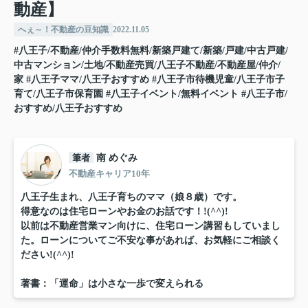
動産】
へぇ～！不動産の豆知識
2022.11.05
#八王子/不動産/仲介手数料無料/新築戸建て/新築/戸建/中古戸建/
中古マンション/土地/不動産売買/八王子不動産/不動産屋/仲介/
家
#八王子ママ/八王子おすすめ
#八王子市待機児童/八王子市子
育て/八王子市保育園
#八王子イベント/無料イベント
#八王子市/
おすすめ/八王子おすすめ
筆者
南 めぐみ
不動産キャリア10年
八王子生まれ、八王子育ちのママ（娘８歳）です。
得意なのは住宅ローンやお金のお話です！!(^^)!
以前は不動産営業マン向けに、住宅ローン講習もしていまし
た。ローンについてご不安な事があれば、お気軽にご相談く
ださい!(^^)!
著書：「運命」は小さな一歩で変えられる