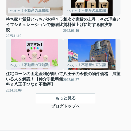
へぇ～！不動産の豆知識
へぇ～！不動産の豆知識
持ち家と賃貸どっちがお得？ラ
相次ぐ家賃の上昇！その理由と
イフシミュレーションで徹底比
賃料値上げに対する解決策
較
2025.01.10
2025.11.19
へぇ～！不動産の豆知識
へぇ～！不動産の豆知識
住宅ローンの固定金利が向いて
八王子の今後の物件価格 展望
いる人を解説！【仲介手数料無
2022.01.27
料☆八王子ひなた不動産】
2024.03.09
もっと見る
ブログトップへ