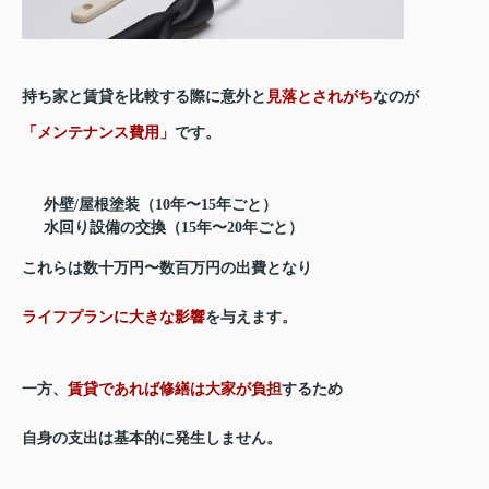
持ち家と賃貸を比較する際に意外と
見落とされがち
なのが
「メンテナンス費用」
です。
外壁/屋根塗装（10年〜15年ごと）
水回り設備の交換（15年〜20年ごと）
これらは数十万円〜数百万円の出費となり
ライフプランに大きな影響
を与えます。
一方、
賃貸であれば修繕は大家が負担
するため
自身の支出は基本的に発生しません。