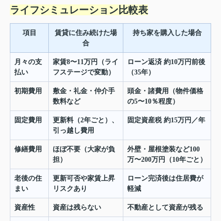
ライフシミュレーション比較表
項目
賃貸に住み続けた場
持ち家を購入した場合
合
月々の支
家賃8〜11万円（ライ
ローン返済 約10万円前後
払い
フステージで変動）
（35年）
初期費用
敷金・礼金・仲介手
頭金・諸費用（物件価格
数料など
の5〜10％程度）
固定費用
更新料（2年ごと）、
固定資産税 約15万円／年
引っ越し費用
修繕費用
ほぼ不要（大家が負
外壁・屋根塗装など100
担）
万〜200万円（10年ごと）
老後の住
更新可否や家賃上昇
ローン完済後は住居費が
まい
リスクあり
軽減
資産性
資産は残らない
不動産として資産が残る