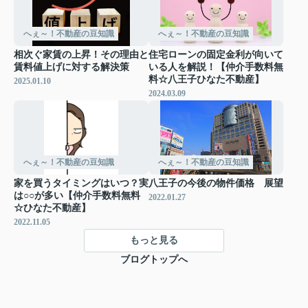
へぇ～！不動産の豆知識
へぇ～！不動産の豆知識
相次ぐ家賃の上昇！その理由と
住宅ローンの固定金利が向いて
賃料値上げに対する解決策
いる人を解説！【仲介手数料無
料☆八王子ひなた不動産】
2025.01.10
2024.03.09
へぇ～！不動産の豆知識
へぇ～！不動産の豆知識
家を買うタイミングはいつ？実
八王子の今後の物件価格 展望
は○○が多い【仲介手数料無料
2022.01.27
☆ひなた不動産】
2022.11.05
もっと見る
ブログトップへ