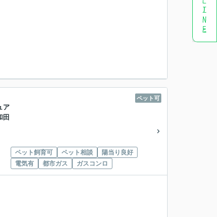
ペット可
ュア
和田
ペット飼育可
ペット相談
陽当り良好
電気有
都市ガス
ガスコンロ