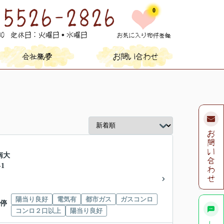
0
南大
1
陽当り良好
電気有
都市ガス
ガスコンロ
 停
コンロ２口以上
陽当り良好