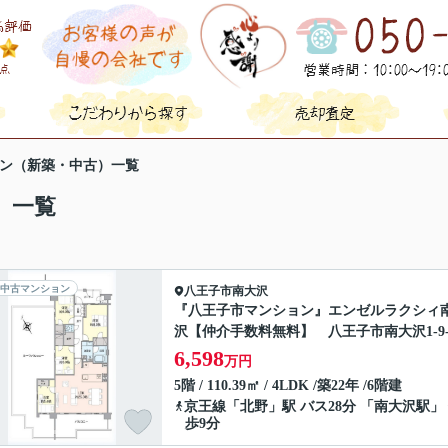
ン（新築・中古）一覧
）一覧
中古マンション
八王子市
南大沢
『八王子市マンション』エンゼルラクシィ
沢【仲介手数料無料】 八王子市南大沢1-9-
6,598
万円
5階 / 110.39㎡ / 4LDK /築22年 /6階建
京王線
「
北野
」駅 バス28分 「南大沢駅」
歩9分