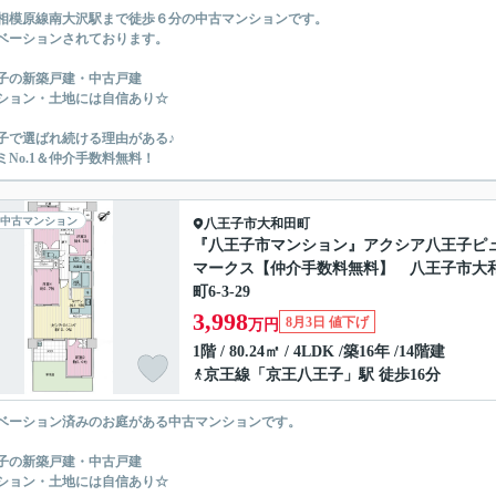
相模原線南大沢駅まで徒歩６分の中古マンションです。
ベーションされております。
子の新築戸建・中古戸建
ション・土地には自信あり☆
子で選ばれ続ける理由がある♪
ミNo.1＆仲介手数料無料！
中古マンション
八王子市
大和田町
『八王子市マンション』アクシア八王子ピ
マークス【仲介手数料無料】 八王子市大
町6-3-29
3,998
8月3日 値下げ
万円
1階 / 80.24㎡ / 4LDK /築16年 /14階建
京王線
「
京王八王子
」駅 徒歩16分
ベーション済みのお庭がある中古マンションです。
子の新築戸建・中古戸建
ション・土地には自信あり☆