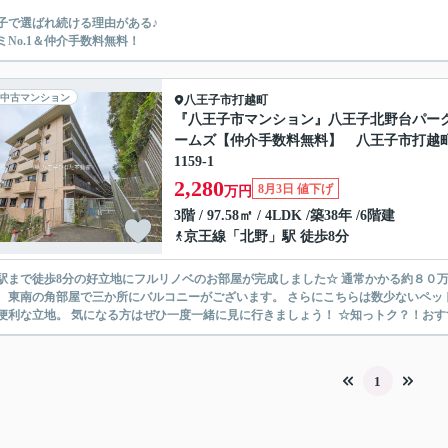
子で選ばれ続ける理由がある♪
ミNo.1＆仲介手数料無料！
中古マンション
八王子市
打越町
『八王子市マンション』八王子北野台パー
ームズ【仲介手数料無料】 八王子市打越
1159-1
2,280
8月3日 値下げ
万円
3階 / 97.58㎡ / 4LDK /築38年 /6階建
京王線
「
北野
」駅 徒歩8分
徒歩8分の好立地にフルリノベのお部屋が完成しました☆ 通常かかる約８０万円の仲介手数料も、弊社ならなんと無料にできます♪ 日当たり
角部屋で三か所にバルコニーがございます。 さらにこちらは数少ないペット暮らせます（細則あり） 都内への電車通勤・通学の方にはと
1