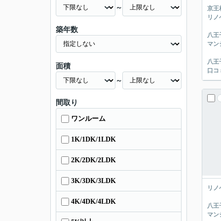
～
京王
リノ
築年数
八王
マン
八王
面積
口コ
～
間取り
ワンルーム
1K/1DK/1LDK
2K/2DK/2LDK
3K/3DK/3LDK
リノ
4K/4DK/4LDK
八王
マン