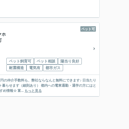
ペット可
クホ
町
ペット飼育可
ペット相談
陽当り良好
耐震構造
電気有
都市ガス
ても便利な立地。 気になる方はぜひ一度一緒に見に行きましょう！ ☆知っトク？！おすすめ情報☆ 富...
もっと見る