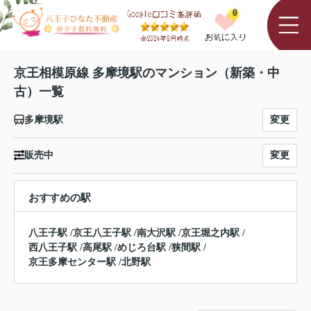
0
京王相模原線 多摩境駅のマンション（新築・中
古）一覧
変更
多摩境駅
変更
販売中
おすすめの駅
八王子駅
/
京王八王子駅
/
南大沢駅
/
京王堀之内駅
/
西八王子駅
/
高尾駅
/
めじろ台駅
/
狭間駅
/
京王多摩センター駅
/
北野駅