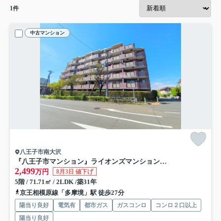
1
件
中古マンション
八王子市南大沢
『八王子市マンション』ライオンズマンション南大沢【仲介手数料無料】 八王子市南大沢2-224-3
2,499
万円
8月3日 値下げ
5階 / 71.71㎡ / 2LDK /築31年
京王相模原線「多摩境」駅 徒歩27分
陽当り良好
電気有
都市ガス
ガスコンロ
コンロ２口以上
陽当り良好