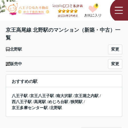
0
京王高尾線 北野駅のマンション（新築・中古）一
覧
変更
北野駅
変更
販売中
おすすめの駅
八王子駅
/
京王八王子駅
/
南大沢駅
/
京王堀之内駅
/
西八王子駅
/
高尾駅
/
めじろ台駅
/
狭間駅
/
京王多摩センター駅
/
北野駅