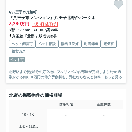
八王子市打越町
『八王子市マンション』八王子北野台パークホームズ【仲介手数料無料】 八王子市打越町1159-1
2,280
万円
8月3日 値下げ
3階 / 97.58㎡ / 4LDK /築38年
京王線「北野」駅 徒歩8分
ペット飼育可
ペット相談
陽当り良好
耐震構造
電気有
都市ガス
ペット可
北野駅まで徒歩8分の好立地にフルリノベのお部屋が完成しました☆ 通
常かかる約８０万円の仲介手数料も、弊社ならなんと無料...
もっと見る
北野の掲載物件の価格相場
価格相場
空室件数
1R～1K
-
-
1DK～1LDK
-
-