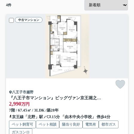
4
件
中古マンション
八王子市越野
『八王子市マンション』ビッグヴァン京王堀之内【仲介手数料無料】 八王子市越野1-17
2,990
万円
7階 / 67.45㎡ / 3LDK /築28年
京王線「北野」駅 バス15分 「由木中央小学校」 停歩4分
ペット飼育可
ペット相談
陽当り良好
電気有
都市ガス
ガスコンロ