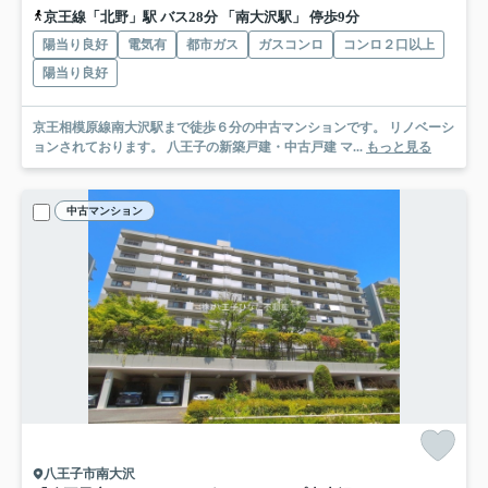
京王線「北野」駅 バス28分 「南大沢駅」 停歩9分
陽当り良好
電気有
都市ガス
ガスコンロ
コンロ２口以上
陽当り良好
京王相模原線南大沢駅まで徒歩６分の中古マンションです。 リノベーシ
ョンされております。 八王子の新築戸建・中古戸建 マ...
もっと見る
中古マンション
八王子市南大沢