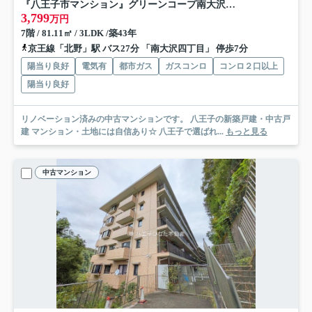
『八王子市マンション』グリーンコープ南大沢【仲介手数料無料】 八王子市南大沢3-2
3,799
万円
7階 / 81.11㎡ / 3LDK /築43年
京王線「北野」駅 バス27分 「南大沢四丁目」 停歩7分
陽当り良好
電気有
都市ガス
ガスコンロ
コンロ２口以上
陽当り良好
リノベーション済みの中古マンションです。 八王子の新築戸建・中古戸
建 マンション・土地には自信あり☆ 八王子で選ばれ...
もっと見る
中古マンション