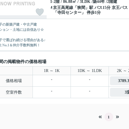
1-2階 / 86.88㎡ / 3LDK /築44年 /2階建
京王高尾線
「
狭間
」駅 バス15分 京王バス
「寺田センター」 停歩1分
子の新築戸建・中古戸建
ション・土地には自信あり☆
子で選ばれ続ける理由がある♪
ミNo.1＆仲介手数料無料！
間の掲載物件の価格相場
1R ～ 1K
1DK ～ 1LDK
2K ～ 
-
-
価格相場
3789
-
-
空室件数
3
1