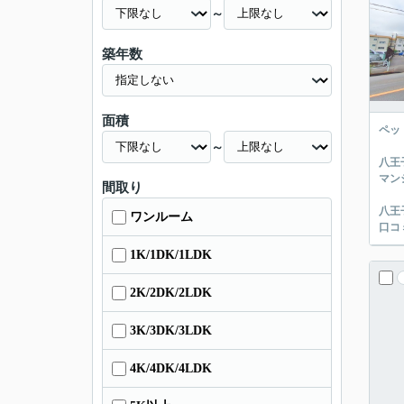
～
築年数
面積
ペッ
～
八王
マン
間取り
八王
ワンルーム
口コ
1K/1DK/1LDK
2K/2DK/2LDK
3K/3DK/3LDK
4K/4DK/4LDK