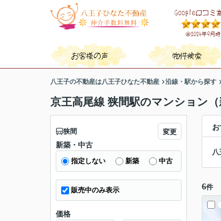
八王子の不動産は八王子ひなた不動産
沿線・駅から探す
京王高尾線 狭間駅のマンション（
お
狭間
変更
新築・中古
八
指定しない
新築
中古
6
件
販売中のみ表示
価格