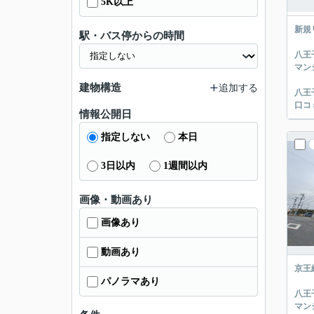
5K以上
新規
駅・バス停からの時間
八王
マン
建物構造
追加する
八王
口コ
情報公開日
指定しない
本日
3日以内
1週間以内
画像・動画あり
画像あり
動画あり
京王
パノラマあり
八王
マン