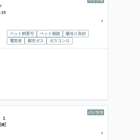
ペット可
ツ
19
ペット飼育可
ペット相談
陽当り良好
電気有
都市ガス
ガスコンロ
パノラマ
 １
田町