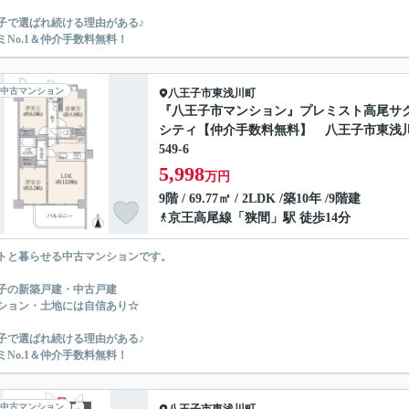
子で選ばれ続ける理由がある♪
ミNo.1＆仲介手数料無料！
中古マンション
八王子市
東浅川町
『八王子市マンション』プレミスト高尾サ
シティ【仲介手数料無料】 八王子市東浅
549-6
5,998
万円
9階 / 69.77㎡ / 2LDK /築10年 /9階建
京王高尾線
「
狭間
」駅 徒歩14分
トと暮らせる中古マンションです。
子の新築戸建・中古戸建
ション・土地には自信あり☆
子で選ばれ続ける理由がある♪
ミNo.1＆仲介手数料無料！
中古マンション