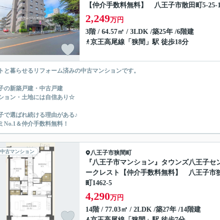
【仲介手数料無料】 八王子市散田町5-25-1
2,249
万円
3階 / 64.57㎡ / 3LDK /築25年 /6階建
京王高尾線
「
狭間
」駅 徒歩18分
トと暮らせるリフォーム済みの中古マンションです。
子の新築戸建・中古戸建
ション・土地には自信あり☆
子で選ばれ続ける理由がある♪
ミNo.1＆仲介手数料無料！
中古マンション
八王子市
狭間町
『八王子市マンション』タウンズ八王子セ
ークレスト【仲介手数料無料】 八王子市
町1462-5
4,290
万円
14階 / 77.03㎡ / 2LDK /築27年 /14階建
京王高尾線
「
狭間
」駅 徒歩7分