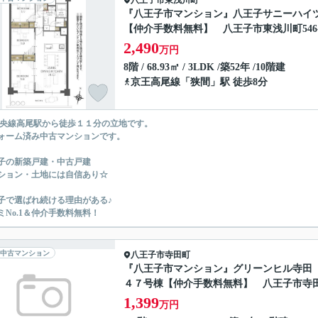
八王子市
東浅川町
『八王子市マンション』八王子サニーハイ
【仲介手数料無料】 八王子市東浅川町546-
2,490
万円
8階 / 68.93㎡ / 3LDK /築52年 /10階建
京王高尾線
「
狭間
」駅 徒歩8分
中央線高尾駅から徒歩１１分の立地です。
ォーム済み中古マンションです。
子の新築戸建・中古戸建
ション・土地には自信あり☆
子で選ばれ続ける理由がある♪
ミNo.1＆仲介手数料無料！
中古マンション
八王子市
寺田町
『八王子市マンション』グリーンヒル寺田
４７号棟【仲介手数料無料】 八王子市寺
1,399
万円