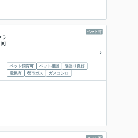
ペット可
クラ
川町
ペット飼育可
ペット相談
陽当り良好
電気有
都市ガス
ガスコンロ