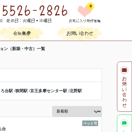
0
ション（新築・中古）一覧
じろ台駅
/
狭間駅
/
京王多摩センター駅
/
北野駅
ペット可
ろ台