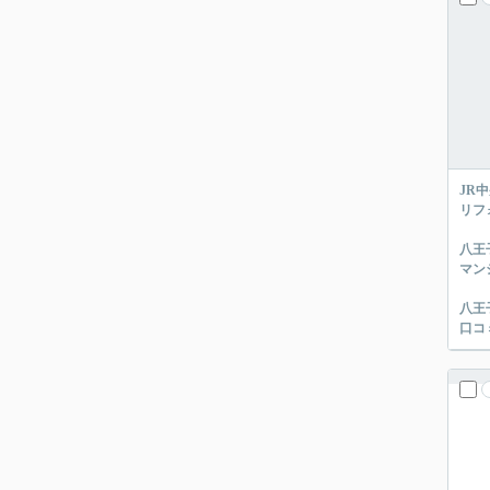
JR
リフ
八王
マン
八王
口コ