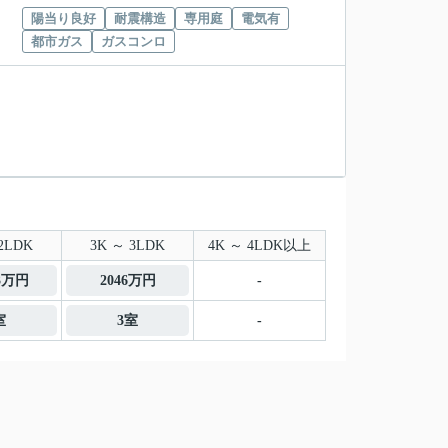
陽当り良好
耐震構造
専用庭
電気有
都市ガス
ガスコンロ
2LDK
3K ～ 3LDK
4K ～ 4LDK以上
.3万円
2046万円
-
室
3室
-