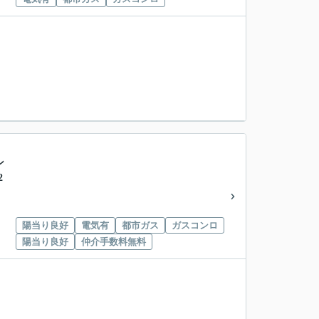
ン
2
陽当り良好
電気有
都市ガス
ガスコンロ
陽当り良好
仲介手数料無料