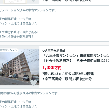
リノベーション済みの中古マンションです。
子の新築戸建・中古戸建
ション・土地には自信あり☆
子で選ばれ続ける理由がある♪
ミNo.1＆仲介手数料無料！
中古マンション
八王子市
椚田町
『八王子市マンション』東建狭間マンショ
【仲介手数料無料】 八王子市椚田町1221-
1,080
万円
7階 / 45.43㎡ / 2DK /築52年 /8階建
京王高尾線
「
狭間
」駅 徒歩3分
線狭間駅から徒歩３分の中古マンションです。
子の新築戸建・中古戸建
ション・土地には自信あり☆