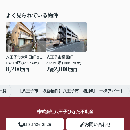
よく見られている物件
八王子市大和田町６丁目
八王子市楢原町
137.19坪 (453.54㎡)
323.60坪 (1069.76㎡)
8,200
2
2,000
万円
億
万円
一覧
【八王子市 収益物件】八王子市 楢原町 一棟アパート
株式会社八王子ひなた不動産
050-5526-2826
お問い合わせ