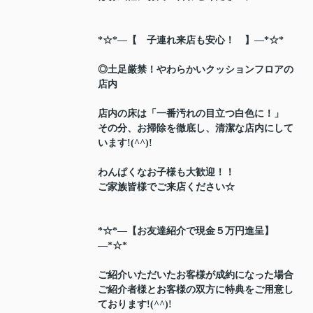
*☆*―【 子連れ来店も安心！ 】―*☆*
◎土足厳禁！やわらかいクッションフロアの
店内
店内の床は「一番汚れの目立つ白色に！」
その分、お掃除を徹底し、清潔な店内にして
います!(^^)!
わんぱくなお子様も大歓迎！！
ご家族皆様でご来店ください☆
*☆*―【お友達紹介で現金５万円進呈】
―*☆*
ご紹介いただいたお客様が成約になった場合
ご紹介者様とお客様の双方に特典をご用意し
ております!(^^)!