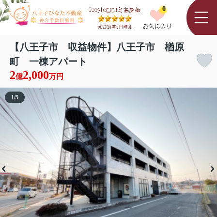
0
【八王子市 収益物件】八王子市 楢原
町 一棟アパート
2
2,000
億
万円
1
/
5