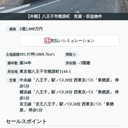
【外観】八王子市楢原町 投資・収益物件
2億2,000万円
価格
支払いシミュレーション
395.97坪(1069.76㎡)
-
土地面積
間取り
築34年
-/3階建
築年数
所在階
東京都
八王子市
楢原町
1144-1
所在地
中央線
「
八王子
」駅 バス20分 西東京バス「東楢原」 停
交通
歩5分
横浜線
「
八王子
」駅 バス20分 西東京バス「東楢原」 停
歩5分
京王線
「
京王八王子
」駅 バス24分 西東京バス「東楢
原」 停歩5分
セールスポイント