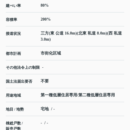
80%
建ぺい率
200%
容積率
三方(東 公道 16.0m)(北東 私道 8.0m)(西 私道
接道状況
3.0m)
市街化区域
都市計画
-
その他法令上の制限
不要
国土法届出要否
第一種低層住居専用/第二種低層住居専用
用途地域
宅地 / -
地目 / 地勢
- / -
棟総戸数 /
販売戸数