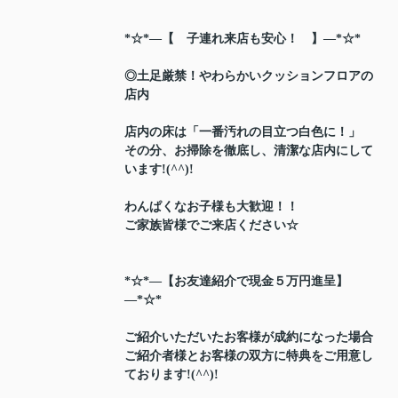
*☆*―【 子連れ来店も安心！ 】―*☆*
◎土足厳禁！やわらかいクッションフロアの
店内
店内の床は「一番汚れの目立つ白色に！」
その分、お掃除を徹底し、清潔な店内にして
います!(^^)!
わんぱくなお子様も大歓迎！！
ご家族皆様でご来店ください☆
*☆*―【お友達紹介で現金５万円進呈】
―*☆*
ご紹介いただいたお客様が成約になった場合
ご紹介者様とお客様の双方に特典をご用意し
ております!(^^)!