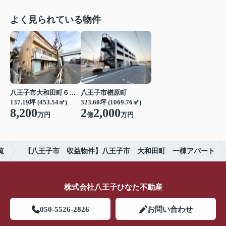
よく見られている物件
八王子市大和田町６丁目
八王子市楢原町
137.19坪 (453.54㎡)
323.60坪 (1069.76㎡)
8,200
2
2,000
万円
億
万円
覧
【八王子市 収益物件】八王子市 大和田町 一棟アパート
株式会社八王子ひなた不動産
050-5526-2826
お問い合わせ