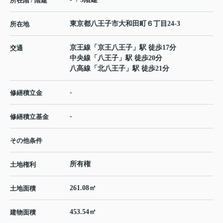
所在階 / 階建
東京都
八王子市
大和田町
６丁目24-3
所在地
京王線
「
京王八王子
」駅 徒歩17分
交通
中央線
「
八王子
」駅 徒歩20分
八高線
「
北八王子
」駅 徒歩21分
-
修繕積立金
-
修繕積立基金
その他条件
所有権
土地権利
261.08㎡
土地面積
453.54㎡
建物面積