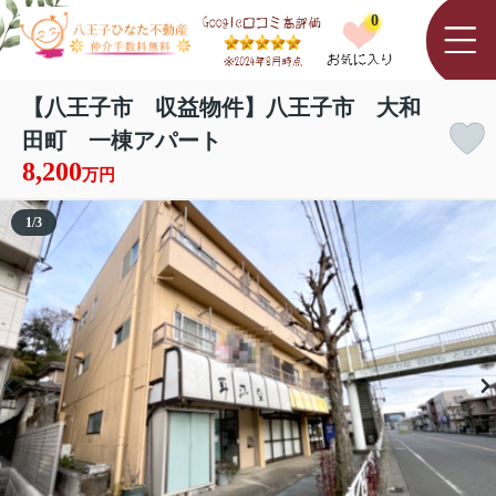
0
【八王子市 収益物件】八王子市 大和
田町 一棟アパート
8,200
万円
1
/
3