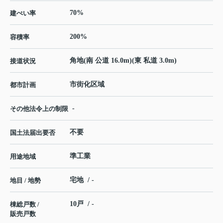
70%
建ぺい率
200%
容積率
角地(南 公道 16.0m)(東 私道 3.0m)
接道状況
市街化区域
都市計画
-
その他法令上の制限
不要
国土法届出要否
準工業
用途地域
宅地 / -
地目 / 地勢
10戸 / -
棟総戸数 /
販売戸数