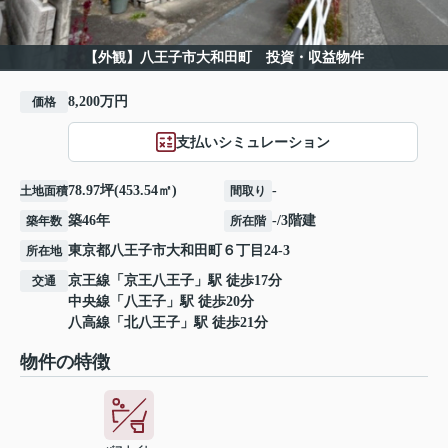
【外観】八王子市大和田町 投資・収益物件
8,200万円
価格
支払いシミュレーション
78.97坪(453.54㎡)
-
土地面積
間取り
築46年
-/3階建
築年数
所在階
東京都
八王子市
大和田町
６丁目24-3
所在地
京王線
「
京王八王子
」駅 徒歩17分
交通
中央線
「
八王子
」駅 徒歩20分
八高線
「
北八王子
」駅 徒歩21分
物件の特徴