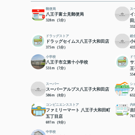
郵便局
ス
八王子富士見郵便局
イ
328ｍ（5分）
田
3
ドラッグストア
総
ドラッグセイムス八王子大和田店
小
375ｍ（5分）
4
小学校
ド
八王子市立第十小学校
サ
531ｍ（7分）
王
5
スーパー
シ
スーパーアルプス八王子大和田店
フ
586ｍ（8分）
6
コンビニエンスストア
内
ファミリーマート 八王子大和田町
吉
7
五丁目店
697ｍ（9分）
中学校