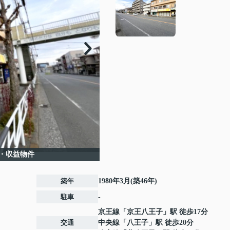
・収益物件
築年
1980年3月(築46年)
駐車
-
京王線
「
京王八王子
」駅 徒歩17分
交通
中央線
「
八王子
」駅 徒歩20分