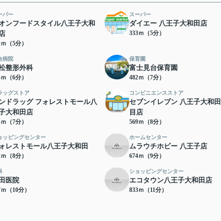
ーパー
スーパー
オンフードスタイル八王子大和
ダイエー 八王子大和田店
333ｍ（5分）
店
32ｍ（5分）
合病院
保育園
松整形外科
富士見台保育園
35ｍ（6分）
482ｍ（7分）
ラッグストア
コンビニエンスストア
ンドラッグ フォレストモール八
セブンイレブン 八王子大和田
子大和田店
目店
54ｍ（7分）
569ｍ（8分）
ョッピングセンター
ホームセンター
ォレストモール八王子大和田
ムラウチホビー 八王子店
32ｍ（8分）
674ｍ（9分）
科
ショッピングセンター
田医院
エコタウン八王子大和田店
67ｍ（10分）
833ｍ（11分）