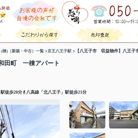
(棟)（新築・中古）一覧
京王八王子駅
【八王子市 収益物件】八王子
和田町 一棟アパート
駅徒歩20分
八高線「北八王子」駅徒歩21分