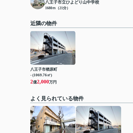
八王子市立ひよどり山中学校
1680ｍ（21分）
近隣の物件
八王子市楢原町
- (1069.76㎡)
2
2,000
億
万円
よく見られている物件