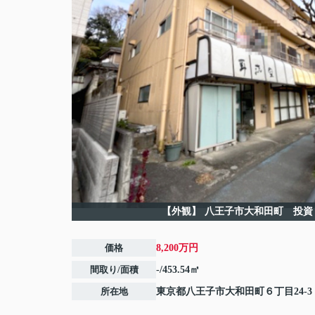
【外観】
八王子市大和田町 投資
価格
8,200万円
間取り/面積
-/453.54㎡
所在地
東京都
八王子市
大和田町
６丁目24-3