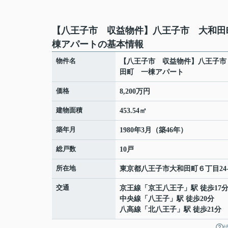
【八王子市 収益物件】八王子市 大和田
棟アパートの基本情報
物件名
【八王子市 収益物件】八王子市
田町 一棟アパート
価格
8,200万円
建物面積
453.54㎡
築年月
1980年3月（築46年）
総戸数
10戸
所在地
東京都
八王子市
大和田町
６丁目24-
交通
京王線
「
京王八王子
」駅 徒歩17
中央線
「
八王子
」駅 徒歩20分
八高線
「
北八王子
」駅 徒歩21分