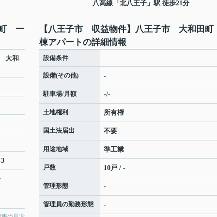
八高線
「
北八王子
」駅 徒歩21分
町 一
【八王子市 収益物件】八王子市 大和田町
棟アパートの詳細情報
設備条件
 大和
設備(その他)
-
駐車場/月額
-/-
土地権利
所有権
国土法届出
不要
用途地域
準工業
3
戸数
10戸 / -
分
管理形態
-
管理員の勤務形態
-
情報の見方