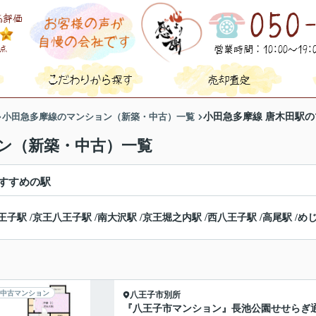
小田急多摩線のマンション（新築・中古）一覧
小田急多摩線 唐木田駅
ン（新築・中古）一覧
すすめの駅
王子駅
/
京王八王子駅
/
南大沢駅
/
京王堀之内駅
/
西八王子駅
/
高尾駅
/
め
中古マンション
八王子市
別所
『八王子市マンション』長池公園せせらぎ