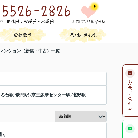
0
のマンション（新築・中古）一覧
じろ台駅
/
狭間駅
/
京王多摩センター駅
/
北野駅
通り