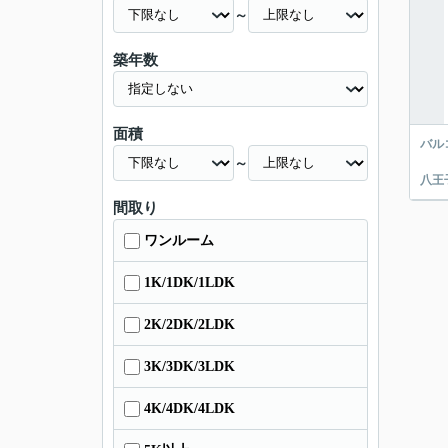
～
築年数
面積
バル
～
八王
間取り
ワンルーム
1K/1DK/1LDK
2K/2DK/2LDK
3K/3DK/3LDK
4K/4DK/4LDK