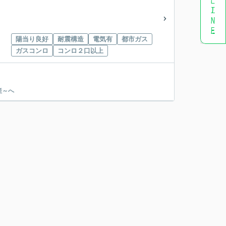
陽当り良好
耐震構造
電気有
都市ガス
ガスコンロ
コンロ２口以上
産～へ