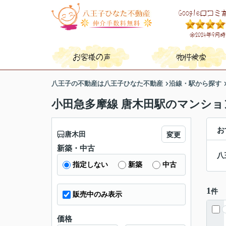
八王子の不動産は八王子ひなた不動産
沿線・駅から探す
小田急多摩線 唐木田駅のマンショ
お
唐木田
変更
新築・中古
八
指定しない
新築
中古
1
件
販売中のみ表示
価格