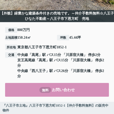
【外観】緑豊かな建築条件付きの売地です。～仲介手数料無料☆八王子
ひなた不動産～八王子市下恩方町 売地
880万円
価格
150.24㎡
45.44坪
土地面積
坪数
東京都
八王子市
下恩方町
1852-1
所在地
中央線
「
高尾
」駅 バス15分 「川原宿大橋」 停歩2分
交通
京王高尾線
「
高尾
」駅 バス15分 「川原宿大橋」 停歩2
分
中央線
「
西八王子
」駅 バス26分 「川原宿大橋」 停歩2
分
お問い合わせ
無料
『八王子市土地』八王子市下恩方町1852-1【仲介手数料無料】の販売中
物件