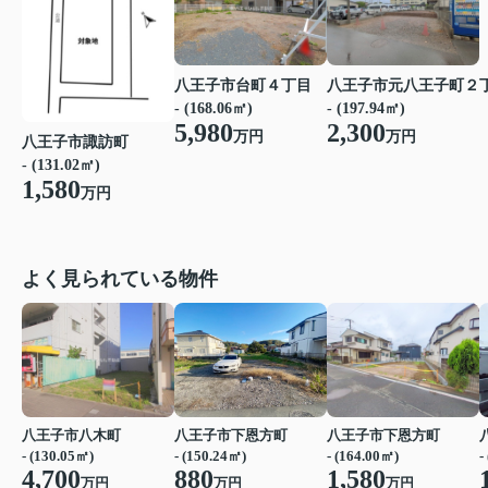
八王子市台町４丁目
八王子市元八王子町２
- (168.06㎡)
- (197.94㎡)
5,980
2,300
万円
万円
八王子市諏訪町
- (131.02㎡)
1,580
万円
よく見られている物件
八王子市八木町
八王子市下恩方町
八王子市下恩方町
- (130.05㎡)
- (150.24㎡)
- (164.00㎡)
-
4,700
880
1,580
万円
万円
万円