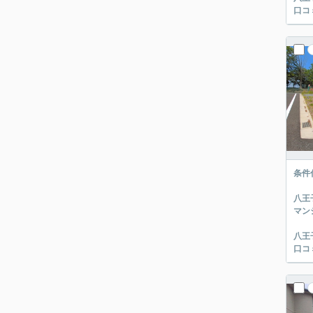
口コ
条件
八王
マン
八王
口コ