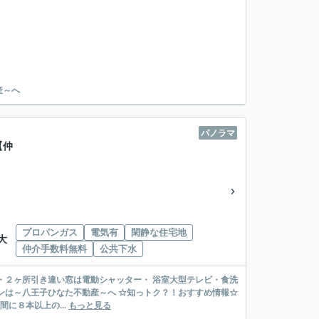
産～へ
パノラマ
【仲
プロパンガス
電気有
閑静な住宅地
大
仲介手数料無料
公共下水
時、７時台は、１時間に８本以上の...
もっと見る