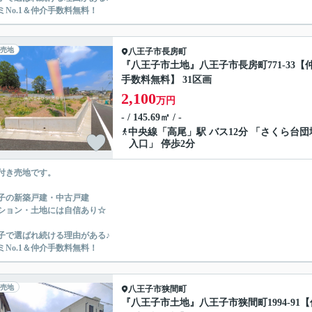
ミNo.1＆仲介手数料無料！
売地
八王子市
長房町
『八王子市土地』八王子市長房町771-33【
手数料無料】 31区画
2,100
万円
- / 145.69㎡ / -
中央線
「
高尾
」駅 バス12分 「さくら台団
入口」 停歩2分
付き売地です。
子の新築戸建・中古戸建
ション・土地には自信あり☆
子で選ばれ続ける理由がある♪
ミNo.1＆仲介手数料無料！
売地
八王子市
狭間町
『八王子市土地』八王子市狭間町1994-91【