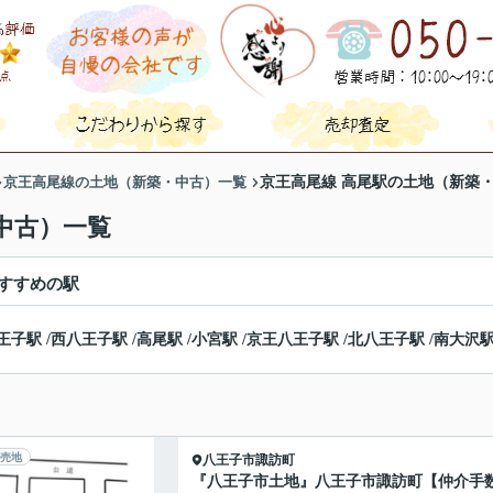
京王高尾線の土地（新築・中古）一覧
京王高尾線 高尾駅の土地（新築
中古）一覧
すすめの駅
王子駅
/
西八王子駅
/
高尾駅
/
小宮駅
/
京王八王子駅
/
北八王子駅
/
南大沢
売地
八王子市
諏訪町
『八王子市土地』八王子市諏訪町【仲介手