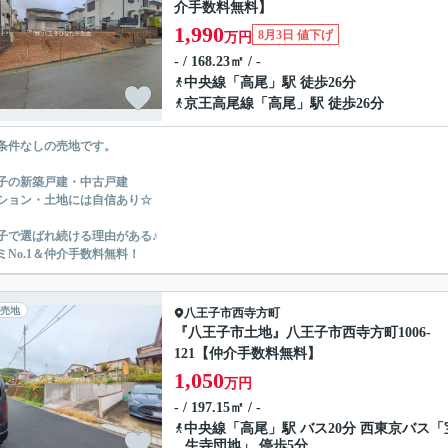
介手数料無料】
1,990
8月3日 値下げ
万円
- / 168.23㎡ / -
中央線
「
高尾
」駅 徒歩26分
京王高尾線
「
高尾
」駅 徒歩26分
条件なしの売地です。
子の新築戸建・中古戸建
ション・土地には自信あり☆
子で選ばれ続ける理由がある♪
ミNo.1＆仲介手数料無料！
売地
八王子市
西寺方町
『八王子市土地』八王子市西寺方町1006-
121【仲介手数料無料】
1,050
万円
- / 197.15㎡ / -
中央線
「
高尾
」駅 バス20分 西東京バス「
生寺団地」 停歩5分