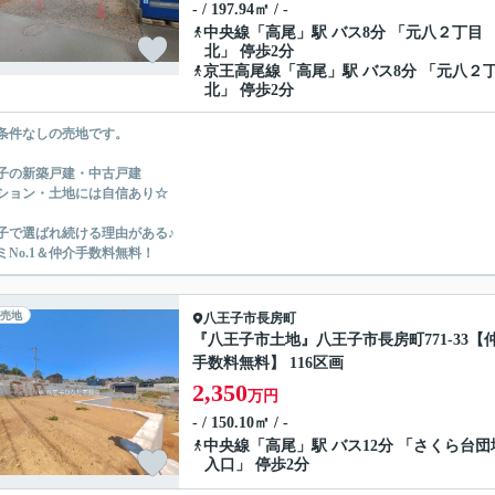
- / 197.94㎡ / -
中央線
「
高尾
」駅 バス8分 「元八２丁目
北」 停歩2分
京王高尾線
「
高尾
」駅 バス8分 「元八２
北」 停歩2分
条件なしの売地です。
子の新築戸建・中古戸建
ション・土地には自信あり☆
子で選ばれ続ける理由がある♪
ミNo.1＆仲介手数料無料！
売地
八王子市
長房町
『八王子市土地』八王子市長房町771-33【
手数料無料】 116区画
2,350
万円
- / 150.10㎡ / -
中央線
「
高尾
」駅 バス12分 「さくら台団
入口」 停歩2分