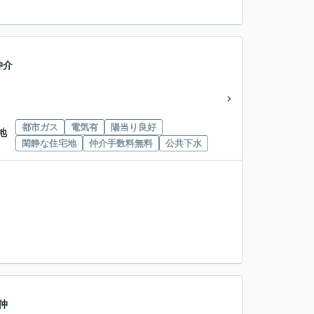
仲介
都市ガス
電気有
陽当り良好
地
閑静な住宅地
仲介手数料無料
公共下水
仲