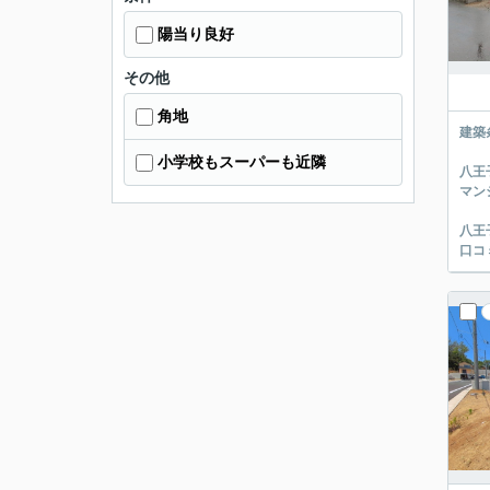
陽当り良好
その他
角地
建築
小学校もスーパーも近隣
八王
マン
八王
口コ