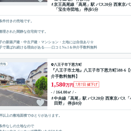
京王高尾線
「
高尾
」駅 バス20分 西東京バ
「宝生寺団地」 停歩5分
条件付きの売地です。
整理された閑静な住宅街です。
子の新築戸建・中古戸建・マンション・土地には自信あり☆
子で選ばれ続ける理由がある――口コミNo.1＆仲介手数料無料
売地
八王子市
下恩方町
『八王子市土地』八王子市下恩方町588-6【
介手数料無料】
1,580
7月7日 値下げ
万円
- / 164.00㎡ / -
中央線
「
高尾
」駅 バス20分 西東京バス「
田野」 停歩8分
坪以上の敷地面積でゆとりがあります。
条件なしの土地なので