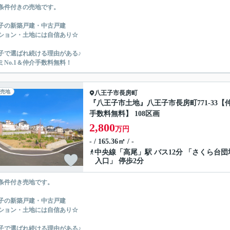
条件付きの売地です。
子の新築戸建・中古戸建
ション・土地には自信あり☆
子で選ばれ続ける理由がある♪
ミNo.1＆仲介手数料無料！
売地
八王子市
長房町
『八王子市土地』八王子市長房町771-33【
手数料無料】 108区画
2,800
万円
- / 165.36㎡ / -
中央線
「
高尾
」駅 バス12分 「さくら台団
入口」 停歩2分
条件付き売地です。
子の新築戸建・中古戸建
ション・土地には自信あり☆
子で選ばれ続ける理由がある♪