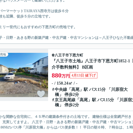
きなハウスメーカーで建築いただけます。
パーマーケットTAIRAYA西寺方は徒歩６分
校も近隣、徒歩５分の立地です。
ミリー世代にもおすすめの下恩方町の売地です。
子・日野・あきる野の新築戸建・中古戸建・中古マンションは～八王子ひなた不動
売地
八王子市
下恩方町
『八王子市土地』八王子市下恩方町1852-1
介手数料無料】 B区画
880
4月13日 値下げ
万円
- / 150.24㎡ / -
中央線
「
高尾
」駅 バス15分 「川原宿大
橋」 停歩2分
京王高尾線
「
高尾
」駅 バス15分 「川原宿
橋」 停歩2分
静な住宅街に、４５坪の建築条件付きの土地です。 建物仕様は全室網戸付き・２ヶ所引き違い窓は電動シャッター・ 浴室大型テレビ・食洗
子・日野・あきる野の新築戸建・中古戸建・中古マンションは～八王子ひなた不動産～へ ☆知っトク？！おすすめ情報☆
徒歩100Mのバス停「川原宿大橋」からはバス便多数！！ 平日の朝６