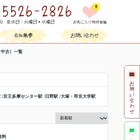
0
・中古）一覧
駅
/
京王多摩センター駅
/
日野駅
/
大塚・帝京大学駅
数料