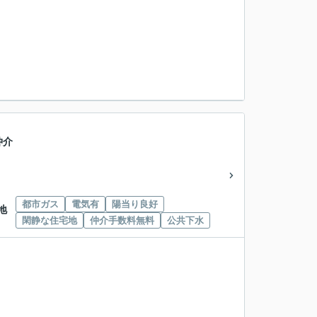
仲介
都市ガス
電気有
陽当り良好
地
閑静な住宅地
仲介手数料無料
公共下水