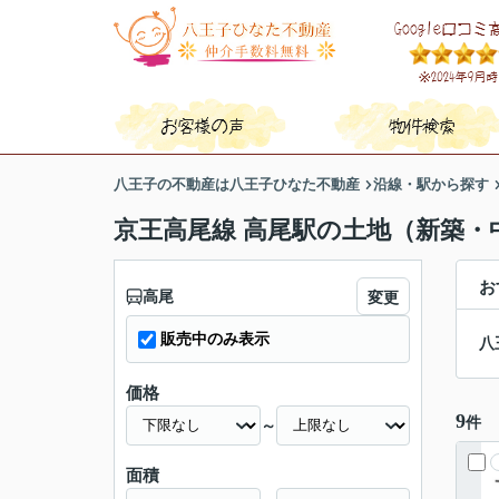
八王子の不動産は八王子ひなた不動産
沿線・駅から探す
京王高尾線 高尾駅の土地（新築・
お
高尾
変更
販売中のみ表示
八
価格
9
件
～
面積