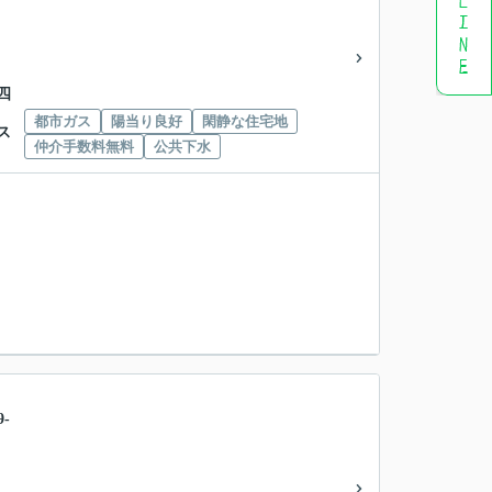
四
都市ガス
陽当り良好
閑静な住宅地
ス
仲介手数料無料
公共下水
-