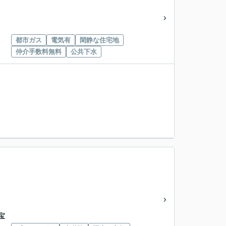
都市ガス
電気有
閑静な住宅地
仲介手数料無料
公共下水
宝