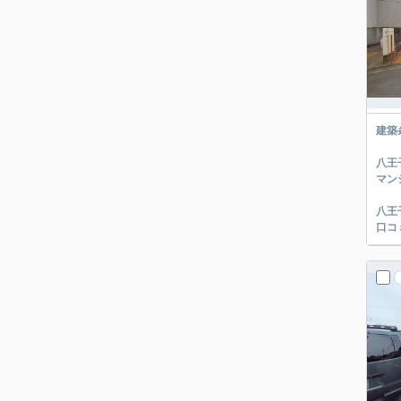
建築
八王
マン
八王
口コ