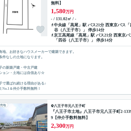
無料】
1,580
万円
- / 131.02㎡ / -
中央線
「
高尾
」駅 バス21分 西東京バス「
谷（八王子市）」 停歩14分
京王高尾線
「
高尾
」駅 バス21分 西東京バ
「四谷（八王子市）」 停歩14分
角地、お好きなハウスメーカーで建築できます。
条件なしの土地になります。
子の新築戸建・中古戸建
ション・土地には自信あり☆
子で選ばれ続ける理由がある♪
ミNo.1＆仲介手数料無料！
売地
八王子市
元八王子町
『八王子市土地』八王子市元八王子町2-1339
9【仲介手数料無料】
2,300
万円