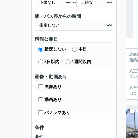
～
駅・バス停からの時間
情報公開日
指定しない
本日
北西
建築
3日以内
1週間以内
八王
画像・動画あり
マン
画像あり
八王
口コ
動画あり
パノラマあり
条件
条件