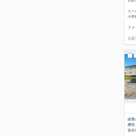
お好
スー
小学
ファ
八王
緑豊かな閑
機等、充実してますよ。 八王