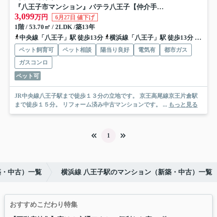
『八王子市マンション』パテラ八王子【仲介手数料無料】 八王子市万町80-2
3,099
万円
6月27日 値下げ
1階 / 53.70㎡ / 2LDK /築13年
中央線「八王子」駅 徒歩13分
横浜線「八王子」駅 徒歩13分
八高線
ペット飼育可
ペット相談
陽当り良好
電気有
都市ガス
ガスコンロ
ペット可
JR中央線八王子駅まで徒歩１３分の立地です。 京王高尾線京王片倉駅
まで徒歩１５分。 リフォーム済み中古マンションです。 ...
もっと見る
1
築・中古）一覧
横浜線 八王子駅のマンション（新築・中古）一覧
おすすめこだわり特集