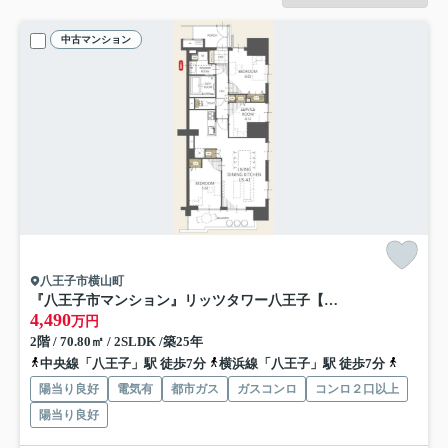
中古マンション
八王子市横山町
『八王子市マンション』リッツタワー八王子【仲介手数料無料】 八王子市横山町23-4
4,490
万円
2階 / 70.80㎡ / 2SLDK /築25年
中央線「八王子」駅 徒歩7分
横浜線「八王子」駅 徒歩7分
八高線「
陽当り良好
電気有
都市ガス
ガスコンロ
コンロ２口以上
陽当り良好