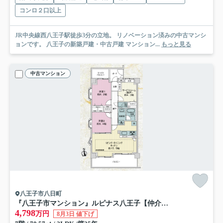
コンロ２口以上
JR中央線西八王子駅徒歩3分の立地。 リノベーション済みの中古マンシ
ョンです。 八王子の新築戸建・中古戸建 マンション...
もっと見る
中古マンション
八王子市八日町
『八王子市マンション』ルピナス八王子【仲介手数料無料】 八王子市八日町2-1
4,798
万円
8月3日 値下げ