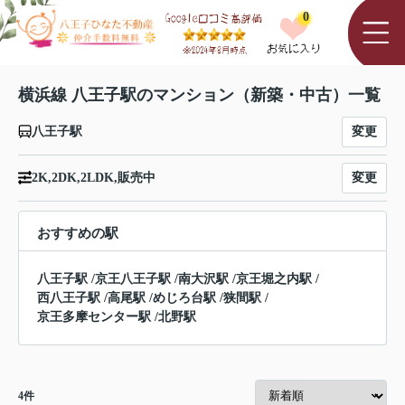
0
横浜線 八王子駅のマンション（新築・中古）一覧
変更
八王子駅
変更
2K,2DK,2LDK,販売中
おすすめの駅
八王子駅
/
京王八王子駅
/
南大沢駅
/
京王堀之内駅
/
西八王子駅
/
高尾駅
/
めじろ台駅
/
狭間駅
/
京王多摩センター駅
/
北野駅
4
件