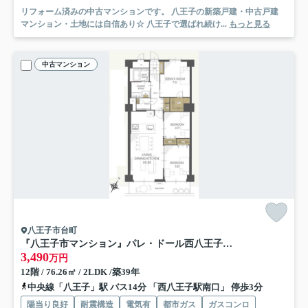
リフォーム済みの中古マンションです。 八王子の新築戸建・中古戸建
マンション・土地には自信あり☆ 八王子で選ばれ続け...
もっと見る
中古マンション
八王子市台町
『八王子市マンション』パレ・ドール西八王子【仲介手数料無料】 八王子市台町4-44-13
3,490
万円
12階 / 76.26㎡ / 2LDK /築39年
中央線「八王子」駅 バス14分 「西八王子駅南口」 停歩3分
陽当り良好
耐震構造
電気有
都市ガス
ガスコンロ