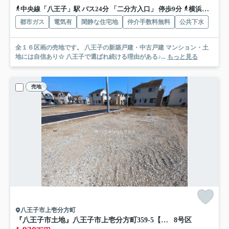
中央線「八王子」駅 バス24分 「二分方入口」 停歩9分
横浜線「八王子」駅 バス24分 「二分方入口」 停歩9分
都市ガス
電気有
閑静な住宅地
仲介手数料無料
公共下水
全１６区画の売地です。 八王子の新築戸建・中古戸建 マンション・土
地には自信あり☆ 八王子で選ばれ続ける理由がある♪...
もっと見る
売地
八王子市上壱分方町
『八王子市土地』八王子市上壱分方町359-5【仲介手数料無料】
8号区