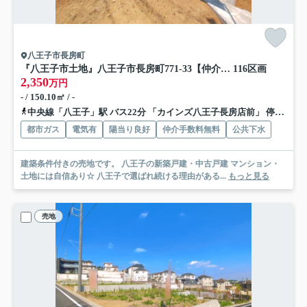
八王子市長房町
『八王子市土地』八王子市長房町771-33【仲介手数料無料】
116区画
2,350
万円
- / 150.10㎡ / -
中央線「八王子」駅 バス22分 「カインズ八王子長房店前」 停歩8分
都市ガス
電気有
陽当り良好
仲介手数料無料
公共下水
建築条件付きの売地です。 八王子の新築戸建・中古戸建 マンション・
土地には自信あり☆ 八王子で選ばれ続ける理由がある...
もっと見る
売地