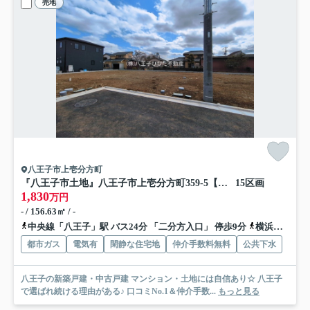
売地
八王子市上壱分方町
『八王子市土地』八王子市上壱分方町359-5【仲介手数料無料】
15区画
1,830
万円
- / 156.63㎡ / -
中央線「八王子」駅 バス24分 「二分方入口」 停歩9分
横浜線「八王子」駅 バス24分 「二分方入口」 停歩9分
都市ガス
電気有
閑静な住宅地
仲介手数料無料
公共下水
八王子の新築戸建・中古戸建 マンション・土地には自信あり☆ 八王子
で選ばれ続ける理由がある♪ 口コミNo.1＆仲介手数...
もっと見る