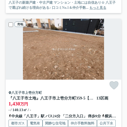
八王子の新築戸建・中古戸建 マンション・土地には自信あり☆ 八王子
で選ばれ続ける理由がある♪ 口コミNo.1＆仲介手数...
もっと見る
売地
八王子市上壱分方町
『八王子市土地』八王子市上壱分方町359-5【仲介手数料無料】
13区画
1,430
万円
- / 140.13㎡ / -
中央線「八王子」駅 バス24分 「二分方入口」 停歩9分
横浜線「八王子」駅 バス24分 「二分方入口」 停歩9分
都市ガス
電気有
閑静な住宅地
仲介手数料無料
公共下水