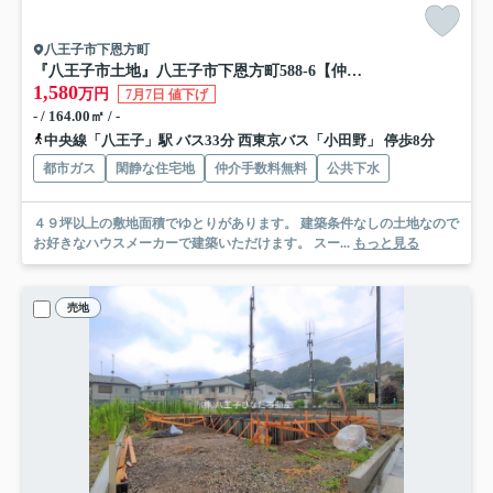
八王子市下恩方町
『八王子市土地』八王子市下恩方町588-6【仲介手数料無料】
1,580
万円
7月7日 値下げ
- / 164.00㎡ / -
中央線「八王子」駅 バス33分 西東京バス「小田野」 停歩8分
都市ガス
閑静な住宅地
仲介手数料無料
公共下水
４９坪以上の敷地面積でゆとりがあります。 建築条件なしの土地なので
お好きなハウスメーカーで建築いただけます。 スー...
もっと見る
売地