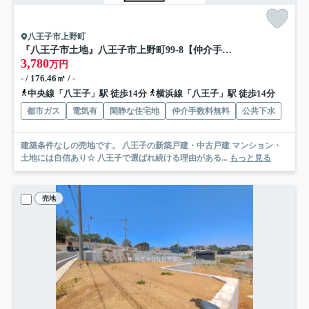
八王子市上野町
『八王子市土地』八王子市上野町99-8【仲介手数料無料】
3,780
万円
- / 176.46㎡ / -
中央線「八王子」駅 徒歩14分
横浜線「八王子」駅 徒歩14分
都市ガス
電気有
閑静な住宅地
仲介手数料無料
公共下水
建築条件なしの売地です。 八王子の新築戸建・中古戸建 マンション・
土地には自信あり☆ 八王子で選ばれ続ける理由がある...
もっと見る
売地