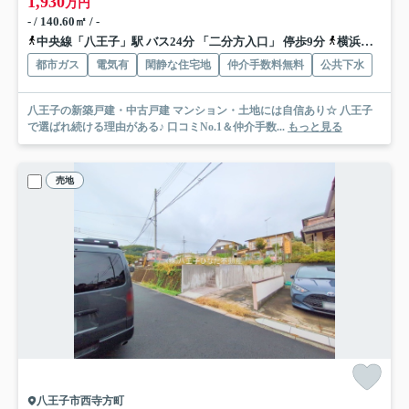
1,930
万円
- / 140.60㎡ / -
中央線「八王子」駅 バス24分 「二分方入口」 停歩9分
横浜線「八王子」駅 バス24分 「二分方入口」 停歩9分
都市ガス
電気有
閑静な住宅地
仲介手数料無料
公共下水
八王子の新築戸建・中古戸建 マンション・土地には自信あり☆ 八王子
で選ばれ続ける理由がある♪ 口コミNo.1＆仲介手数...
もっと見る
売地
八王子市西寺方町