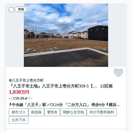
売地
八王子市上壱分方町
『八王子市土地』八王子市上壱分方町359-5【仲介手数料無料】
12区画
1,830
万円
- / 159.39㎡ / -
中央線「八王子」駅 バス24分 「二分方入口」 停歩9分
横浜線「八王子」駅 バス24分 「二分方入口」 停歩9分
都市ガス
南道路
電気有
閑静な住宅地
仲介手数料無料
公共下水