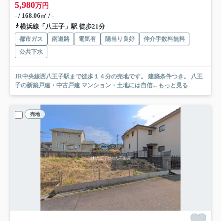
5,980
万円
- / 168.06㎡ / -
横浜線「八王子」駅 徒歩21分
都市ガス
南道路
電気有
陽当り良好
仲介手数料無料
公共下水
JR中央線西八王子駅まで徒歩１４分の売地です。 建築条件つき。 八王
子の新築戸建・中古戸建 マンション・土地には自信...
もっと見る
売地