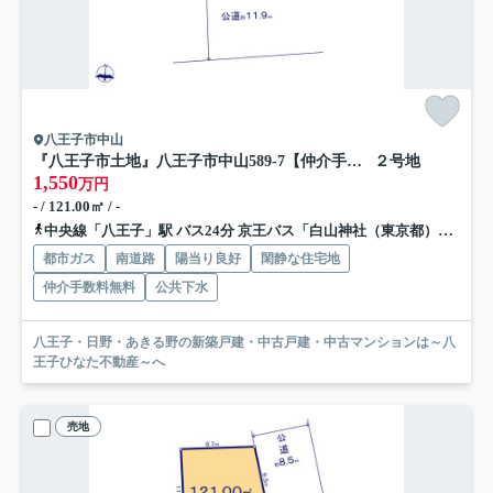
八王子市中山
『八王子市土地』八王子市中山589-7【仲介手数料無料】
２号地
1,550
万円
- / 121.00㎡ / -
中央線「八王子」駅 バス24分 京王バス「白山神社（東京都）」 停歩13分
都市ガス
南道路
陽当り良好
閑静な住宅地
仲介手数料無料
公共下水
八王子・日野・あきる野の新築戸建・中古戸建・中古マンションは～八
王子ひなた不動産～へ
売地