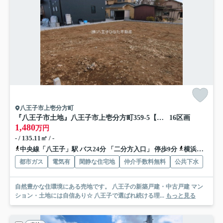
八王子市上壱分方町
『八王子市土地』八王子市上壱分方町359-5【仲介手数料無料】
16区画
1,480
万円
- / 135.11㎡ / -
中央線「八王子」駅 バス24分 「二分方入口」 停歩9分
横浜線「八王子」駅 バス24分 「二分方入口」 停歩9分
都市ガス
電気有
閑静な住宅地
仲介手数料無料
公共下水
自然豊かな住環境にある売地です。 八王子の新築戸建・中古戸建 マン
ション・土地には自信あり☆ 八王子で選ばれ続ける理...
もっと見る