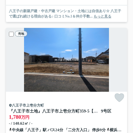
八王子の新築戸建・中古戸建 マンション・土地には自信あり☆ 八王子
で選ばれ続ける理由がある♪ 口コミNo.1＆仲介手数...
もっと見る
売地
八王子市上壱分方町
『八王子市土地』八王子市上壱分方町359-5【仲介手数料無料】
9号区
1,780
万円
- / 140.62㎡ / -
中央線「八王子」駅 バス24分 「二分方入口」 停歩9分
横浜線「八王子」駅 バス24分 「二分方入口」 停歩9分