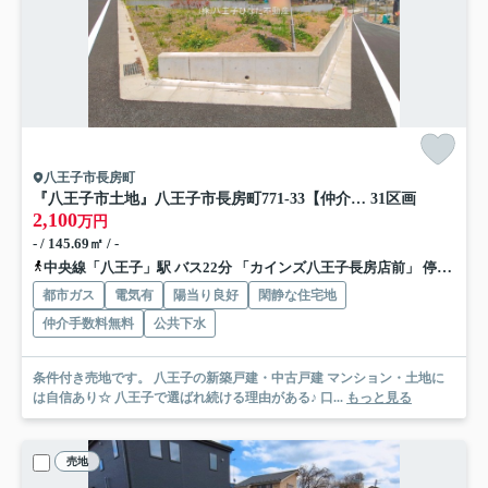
八王子市長房町
『八王子市土地』八王子市長房町771-33【仲介手数料無料】
31区画
2,100
万円
- / 145.69㎡ / -
中央線「八王子」駅 バス22分 「カインズ八王子長房店前」 停歩8分
都市ガス
電気有
陽当り良好
閑静な住宅地
仲介手数料無料
公共下水
条件付き売地です。 八王子の新築戸建・中古戸建 マンション・土地に
は自信あり☆ 八王子で選ばれ続ける理由がある♪ 口...
もっと見る
売地