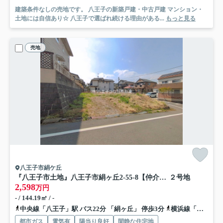
建築条件なしの売地です。 八王子の新築戸建・中古戸建 マンション・
土地には自信あり☆ 八王子で選ばれ続ける理由がある...
もっと見る
売地
八王子市絹ケ丘
『八王子市土地』八王子市絹ヶ丘2-55-8【仲介手数料無料】
２号地
2,598
万円
- / 144.19㎡ / -
中央線「八王子」駅 バス22分 「絹ヶ丘」 停歩3分
横浜線「八王子」駅 バス22分 「絹ヶ丘」 停歩3分
都市ガス
電気有
陽当り良好
閑静な住宅地