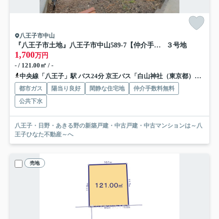
八王子市中山
『八王子市土地』八王子市中山589-7【仲介手数料無料】
３号地
1,700
万円
- / 121.00㎡ / -
中央線「八王子」駅 バス24分 京王バス「白山神社（東京都）」 停歩13分
都市ガス
陽当り良好
閑静な住宅地
仲介手数料無料
公共下水
八王子・日野・あきる野の新築戸建・中古戸建・中古マンションは～八
王子ひなた不動産～へ
売地