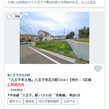
土地には自信あり☆ 八王子で選ばれ続ける理由がある...
もっと見る
売地
八王子市石川町
『八王子市土地』八王子市石川町1214-1【仲介手数料無料】
1区画
2,998
万円
- / 134.99㎡ / -
中央線「八王子」駅 バス33分 「田島橋」 停歩2分
都市ガス
電気有
仲介手数料無料
公共下水