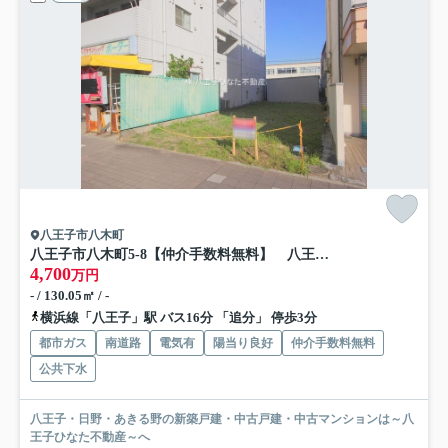
八王子市八木町
八王子市八木町5-8【仲介手数料無料】 八王子市八木町 売地
4,700
万円
- / 130.05㎡ / -
横浜線「八王子」駅 バス16分 「追分」 停歩3分
都市ガス
南道路
電気有
陽当り良好
仲介手数料無料
公共下水
八王子・日野・あきる野の新築戸建・中古戸建・中古マンションは～八
王子ひなた不動産～へ