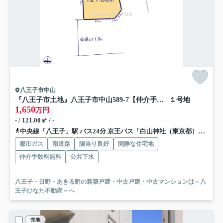
八王子市中山
『八王子市土地』八王子市中山589-7【仲介手数料無料】
１号地
1,650
万円
- / 121.00㎡ / -
中央線「八王子」駅 バス24分 京王バス「白山神社（東京都）」 停歩13分
都市ガス
南道路
陽当り良好
閑静な住宅地
仲介手数料無料
公共下水
八王子・日野・あきる野の新築戸建・中古戸建・中古マンションは～八
王子ひなた不動産～へ
売地