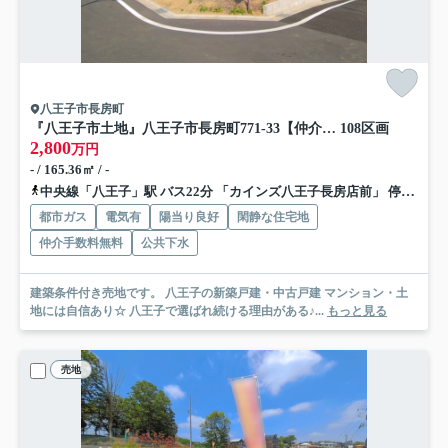
八王子市長房町
『八王子市土地』八王子市長房町771-33【仲介手数料無料】
108区画
2,800
万円
- / 165.36㎡ / -
中央線「八王子」駅 バス22分 「カインズ八王子長房店前」 停歩8分
都市ガス
電気有
陽当り良好
閑静な住宅地
仲介手数料無料
公共下水
建築条件付き売地です。 八王子の新築戸建・中古戸建 マンション・土
地には自信あり☆ 八王子で選ばれ続ける理由がある♪...
もっと見る
売地