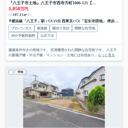
『八王子市土地』八王子市西寺方町1006-121【仲介手数料無料】
1,050
万円
- / 197.15㎡ / -
横浜線「八王子」駅 バス35分 西東京バス「宝生寺団地」 停歩5分
プロパンガス
南道路
陽当り良好
閑静な住宅地
仲介手数料無料
公共下水
建築条件付きの売地です。 区画整理された閑静な住宅街です。 八王子
の新築戸建・中古戸建・マンション・土地には自信あり...
もっと見る
売地