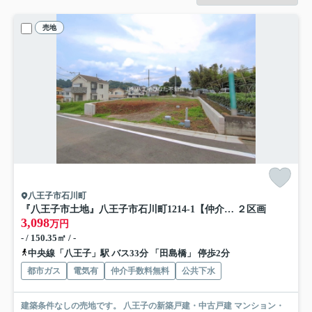
売地
八王子市石川町
『八王子市土地』八王子市石川町1214-1【仲介手数料無料】
２区画
3,098
万円
- / 150.35㎡ / -
中央線「八王子」駅 バス33分 「田島橋」 停歩2分
都市ガス
電気有
仲介手数料無料
公共下水
建築条件なしの売地です。 八王子の新築戸建・中古戸建 マンション・