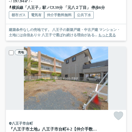
- / 197.94㎡ / -
横浜線「八王子」駅 バス39分 「元八２丁目」 停歩6分
都市ガス
電気有
仲介手数料無料
公共下水
建築条件なしの売地です。 八王子の新築戸建・中古戸建 マンション・
土地には自信あり☆ 八王子で選ばれ続ける理由がある...
もっと見る
売地
八王子市台町
『八王子市土地』八王子市台町4-2【仲介手数料無料】