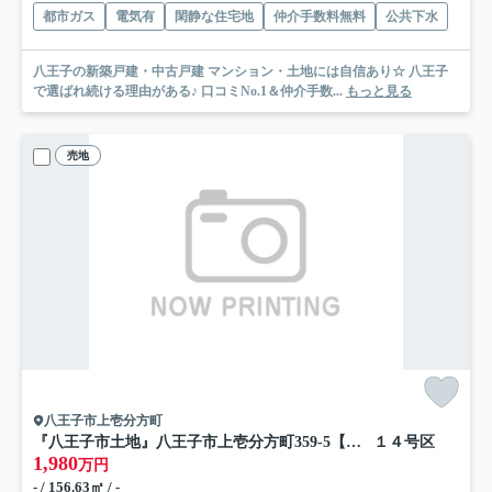
都市ガス
電気有
閑静な住宅地
仲介手数料無料
公共下水
八王子の新築戸建・中古戸建 マンション・土地には自信あり☆ 八王子
で選ばれ続ける理由がある♪ 口コミNo.1＆仲介手数...
もっと見る
売地
八王子市上壱分方町
『八王子市土地』八王子市上壱分方町359-5【仲介手数料無料】
１４号区
1,980
万円
- / 156.63㎡ / -